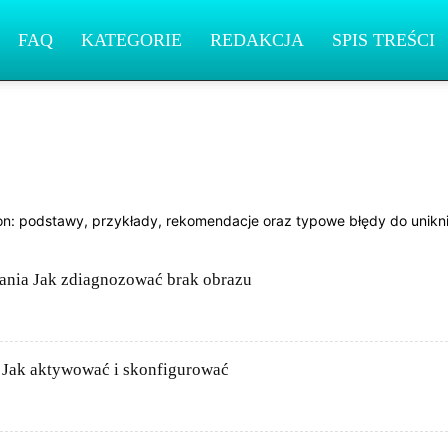
FAQ
KATEGORIE
REDAKCJA
SPIS TREŚCI
BMW
BYD
Cadillac
Changan
Chevrolet
Citroën
Dacia
ryka i instalacje
Ferrari
Fiat
Ford
Geely
Honda
Hyundai
on: podstawy, przykłady, rekomendacje oraz typowe błędy do unikni
i
Lexus
Marki i modele
Maserati
Mazda
Mercedes-Benz
Porsche
Publikacje czytelników
Renault
Rolls-Royce
Suzuki
Systemy bezpieczeństwa
Tesla
Toyota
Tuning elektroniczny
fania Jak zdiagnozować brak obrazu
i Jak aktywować i skonfigurować