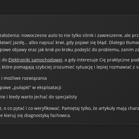
łożenia: nowoczesne auto to nie tylko silnik i zawieszenie, ale pr
łatwić jazdę… albo napsuć krwi, gdy pojawi się błąd. Dlatego tłuma
 typowe objawy oraz jak krok po kroku podejść do problemu, zanim z
j do
Elektroniki samochodowej
, a gdy interesuje Cię praktyczne po
 które pomagają szybciej zrozumieć sytuację i lepiej rozmawiać z 
 i możliwe rozwiązania
powe „pułapki” w eksploatacji
 i kiedy warto jechać do specjalisty
 o co pytać i co weryfikować. Pamiętaj tylko, że artykuły mają cha
 kieruj się diagnostyką fachowca.