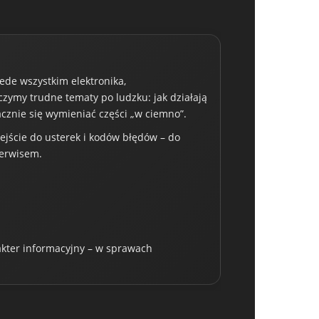
zede wszystkim elektronika,
czymy trudne tematy po ludzku: jak działają
acznie się wymieniać części „w ciemno”.
dejście do usterek i kodów błędów – do
serwisem.
rakter informacyjny – w sprawach