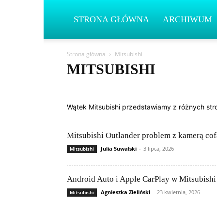
STRONA GŁÓWNA
ARCHIWUM
Strona główna
Mitsubishi
MITSUBISHI
Aston Martin
Asystenci kierowcy i ADAS
Bentley
Diagnostyka i OBD
Elektronika samochodowa
Elekt
Wątek Mitsubishi przedstawiamy z różnych str
Infotainment i multimedia
Jeep
Kia
Lamborghin
Mitsubishi
Nissan
Peugeot
Poradniki serwisowe
Samochody elektryczne i hybrydy
Skoda
Subaru
Mitsubishi Outlander problem z kamerą co
Volkswagen (VW)
Volvo
Julia Suwalski
-
3 lipca, 2026
Mitsubishi
Android Auto i Apple CarPlay w Mitsubish
Agnieszka Zieliński
-
23 kwietnia, 2026
Mitsubishi