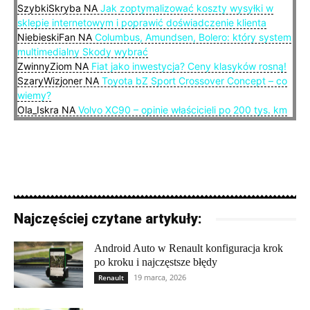
SzybkiSkryba
NA
Jak zoptymalizować koszty wysyłki w
sklepie internetowym i poprawić doświadczenie klienta
NiebieskiFan
NA
Columbus, Amundsen, Bolero: który system
multimedialny Skody wybrać
ZwinnyZiom
NA
Fiat jako inwestycja? Ceny klasyków rosną!
SzaryWizjoner
NA
Toyota bZ Sport Crossover Concept – co
wiemy?
Ola_Iskra
NA
Volvo XC90 – opinie właścicieli po 200 tys. km
Najczęściej czytane artykuły:
Android Auto w Renault konfiguracja krok
po kroku i najczęstsze błędy
19 marca, 2026
Renault