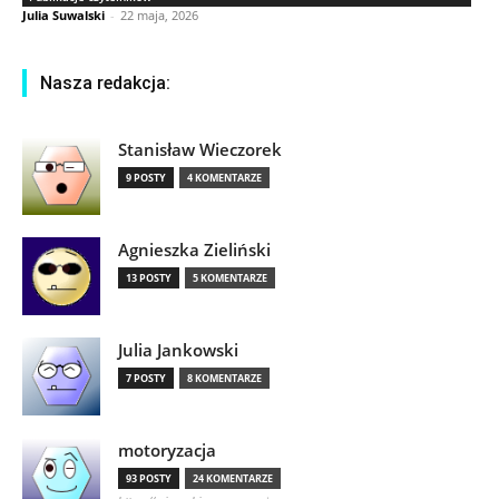
Julia Suwalski
-
22 maja, 2026
Nasza redakcja:
Stanisław Wieczorek
9 POSTY
4 KOMENTARZE
Agnieszka Zieliński
13 POSTY
5 KOMENTARZE
Julia Jankowski
7 POSTY
8 KOMENTARZE
motoryzacja
93 POSTY
24 KOMENTARZE