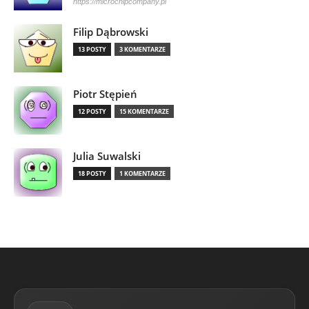
https://microchipcompany.pl
Filip Dąbrowski
13 POSTY
3 KOMENTARZE
Piotr Stępień
12 POSTY
15 KOMENTARZE
Julia Suwalski
18 POSTY
1 KOMENTARZE