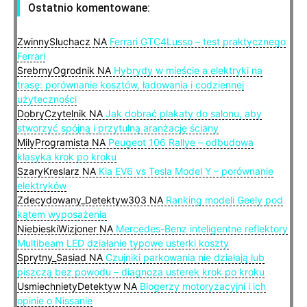
Ostatnio komentowane:
ZwinnySluchacz
NA
Ferrari GTC4Lusso – test praktycznego
Ferrari
SrebrnyOgrodnik
NA
Hybrydy w mieście a elektryki na
trasę: porównanie kosztów, ładowania i codziennej
użyteczności
DobryCzytelnik
NA
Jak dobrać plakaty do salonu, aby
stworzyć spójną i przytulną aranżację ściany
MilyProgramista
NA
Peugeot 106 Rallye – odbudowa
klasyka krok po kroku
SzaryKreslarz
NA
Kia EV6 vs Tesla Model Y – porównanie
elektryków
Zdecydowany_Detektyw303
NA
Ranking modeli Geely pod
kątem wyposażenia
NiebieskiWizjoner
NA
Mercedes-Benz inteligentne reflektory
Multibeam LED działanie typowe usterki koszty
Sprytny_Sasiad
NA
Czujniki parkowania nie działają lub
piszczą bez powodu – diagnoza usterek krok po kroku
UsmiechnietyDetektyw
NA
Blogerzy motoryzacyjni i ich
opinie o Nissanie