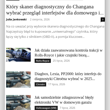
Który skaner diagnostyczny do Changana
wybrać przegląd interfejsów dla domowego i...
Julia Jankowski
-
2 sierpnia, 2026
0
Na co uważać przy wyborze skanera diagnostycznego do Changana
Najczęstszy błąd to kupowanie „uniwersalnego” czytnika, który
łączy się tylko z silnikiem (OBD-II), a pomija kluczowe...
Jak działa zaawansowana kontrola trakcji w
Rolls-Royce i jakie czujniki biorą...
25 lipca, 2026
Rolls-Royce
Diagbox, Lexia, PP2000: który interfejs do
diagnostyki Citroëna wybrać w 2025...
17 lipca, 2026
Citroën
Jak samodzielnie zdiagnozować błędy
elektroniki VW w domowym garażu
7 lipca, 2026
Volkswagen (VW)