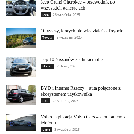
Jeep Grand Cherokee – przewodnik po
wszystkich generacjach
26 września, 2025
Jeep
10 rzeczy, których nie wiedziałeś o Toyocie
2 września, 2025
Toyota
Top 10 Nissanów z silnikiem diesla
29 lipca, 2025
Nissan
BYD i Internet Rzeczy – auta połączone z
ekosystemem użytkownika
22 sierpnia, 2025
BYD
Volvo i aplikacja Volvo Cars – steruj autem z
telefonu
3 września, 2025
Volvo