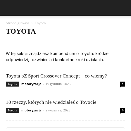
Strona główna
Toyota
TOYOTA
Aston Martin
Asystenci kierowcy i ADAS
Bentley
BMW
BYD
Cadillac
Changan
Chevrolet
Citroën
Dacia
W tej sekcji znajdziesz kompendium o Toyota: krótkie
Diagnostyka i OBD
Elektronika samochodowa
Elektryka i instalacje
odpowiedzi, rozwinięcia i konkretne kroki działania.
Ferrari
Fiat
Ford
Geely
Honda
Hyundai
Infotainment i multimedia
Jeep
Kia
Lamborghini
Lexus
Marki i modele
Maserati
Mazda
Mercedes-Benz
Mitsubishi
Toyota bZ Sport Crossover Concept – co wiemy?
Nissan
Peugeot
Poradniki serwisowe
Porsche
Publikacje czytelników
motoryzacja
-
19 grudnia, 2025
Renault
Rolls-Royce
Toyota
1
Samochody elektryczne i hybrydy
Skoda
Subaru
Suzuki
Systemy bezpieczeństwa
Tesla
Toyota
Tuning elektroniczny
Volkswagen (VW)
Volvo
10 rzeczy, których nie wiedziałeś o Toyocie
motoryzacja
-
2 września, 2025
Toyota
0