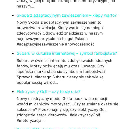
Odkryj więcej o tej ikonicznej firmie motoryzacyjnej na
naszym…
Skoda z adaptacyjnym zawieszeniem – kiedy warto?
Nowy Skoda z adaptacyjnym zawieszeniem to
prawdziwa rewelacja. Kiedy warto się na niego
zdecydować? Odpowiedź znajdziesz w naszym
najnowszym artykule na blogu! #skoda
#adaptacyjnezawieszenie #nowoczesność
Subaru w kulturze internetowej – symbol fanbojstwa?
Subaru w świecie internetu zdobył swoich oddanych
fanów, którzy poświęcają mu czas i uwagę. Czy
japońska marka stała się symbolem fanbojstwa?
Sprawdź, dlaczego Subaru cieszy się tak wielką
popularnością wśród…
Elektryczny Golf – czy to się uda?
Nowy elektryczny model Golfa budzi wiele emocji
wśród miłośników motoryzacji. Czy ta zmiana okaże się
sukcesem? Przekonajmy się, czy elektryczny Golf
zdobędzie serca kierowców! #elektrycznyGolf
#motoryzacja…