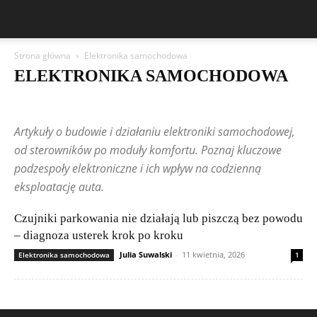
Strona główna
Elektronika samochodowa
ELEKTRONIKA SAMOCHODOWA
Aston Martin
Asystenci kierowcy i ADAS
Bentley
BMW
BYD
Cadillac
Changan
Chevrolet
Citroën
Dacia
Artykuły o budowie i działaniu elektroniki samochodowej,
Diagnostyka i OBD
Elektronika samochodowa
Elektryka i instalacje
Ferrari
Fiat
Ford
Geely
Honda
Hyundai
od sterowników po moduły komfortu. Poznaj kluczowe
Infotainment i multimedia
Jeep
Kia
Lamborghini
Lexus
podzespoły elektroniczne i ich wpływ na codzienną
Marki i modele
Maserati
Mazda
Mercedes-Benz
Mitsubishi
eksploatację auta.
Nissan
Peugeot
Poradniki serwisowe
Porsche
Publikacje czytelników
Renault
Rolls-Royce
Czujniki parkowania nie działają lub piszczą bez powodu
Samochody elektryczne i hybrydy
Skoda
Subaru
Suzuki
Systemy bezpieczeństwa
Tesla
Toyota
Tuning elektroniczny
– diagnoza usterek krok po kroku
Volkswagen (VW)
Volvo
Julia Suwalski
-
11 kwietnia, 2026
Elektronika samochodowa
1