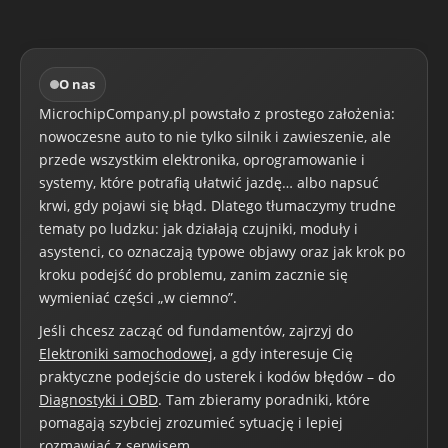
O nas
MicrochipCompany.pl powstało z prostego założenia:
nowoczesne auto to nie tylko silnik i zawieszenie, ale
przede wszystkim elektronika, oprogramowanie i
systemy, które potrafią ułatwić jazdę… albo napsuć
krwi, gdy pojawi się błąd. Dlatego tłumaczymy trudne
tematy po ludzku: jak działają czujniki, moduły i
asystenci, co oznaczają typowe objawy oraz jak krok po
kroku podejść do problemu, zanim zacznie się
wymieniać części „w ciemno”.
Jeśli chcesz zacząć od fundamentów, zajrzyj do
Elektroniki samochodowej
, a gdy interesuje Cię
praktyczne podejście do usterek i kodów błędów – do
Diagnostyki i OBD
. Tam zbieramy poradniki, które
pomagają szybciej zrozumieć sytuację i lepiej
rozmawiać z serwisem.