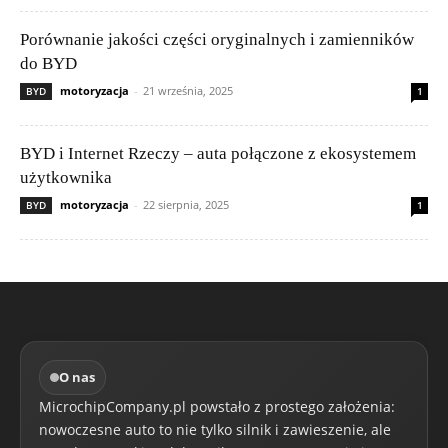
Porównanie jakości części oryginalnych i zamienników
do BYD
motoryzacja
-
21 września, 2025
BYD
1
BYD i Internet Rzeczy – auta połączone z ekosystemem
użytkownika
motoryzacja
-
22 sierpnia, 2025
BYD
1
O nas
MicrochipCompany.pl powstało z prostego założenia:
nowoczesne auto to nie tylko silnik i zawieszenie, ale