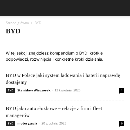
Strona główna
BYD
BYD
Aston Martin
Asystenci kierowcy i ADAS
Bentley
BMW
BYD
Cadillac
Changan
Chevrolet
Citroën
Dacia
W tej sekcji znajdziesz kompendium o BYD: krótkie
Diagnostyka i OBD
Elektronika samochodowa
Elektryka i instalacje
odpowiedzi, rozwinięcia i konkretne kroki działania.
Ferrari
Fiat
Ford
Geely
Honda
Hyundai
Infotainment i multimedia
Jeep
Kia
Lamborghini
Lexus
Marki i modele
Maserati
Mazda
Mercedes-Benz
Mitsubishi
BYD w Polsce jaki system ładowania i baterii naprawdę
Nissan
Peugeot
Poradniki serwisowe
Porsche
dostajemy
Publikacje czytelników
Renault
Rolls-Royce
Samochody elektryczne i hybrydy
Skoda
Subaru
Suzuki
Stanisław Wieczorek
-
13 kwietnia, 2026
BYD
1
Systemy bezpieczeństwa
Tesla
Toyota
Tuning elektroniczny
Volkswagen (VW)
Volvo
BYD jako auto służbowe – relacje z firm i fleet
managerów
motoryzacja
-
20 grudnia, 2025
BYD
0