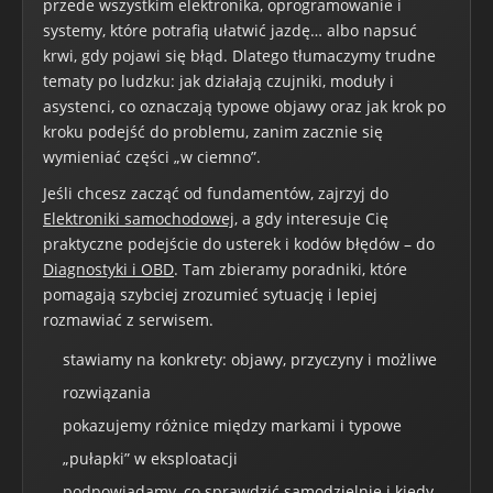
przede wszystkim elektronika, oprogramowanie i
systemy, które potrafią ułatwić jazdę… albo napsuć
krwi, gdy pojawi się błąd. Dlatego tłumaczymy trudne
tematy po ludzku: jak działają czujniki, moduły i
asystenci, co oznaczają typowe objawy oraz jak krok po
kroku podejść do problemu, zanim zacznie się
wymieniać części „w ciemno”.
Jeśli chcesz zacząć od fundamentów, zajrzyj do
Elektroniki samochodowej
, a gdy interesuje Cię
praktyczne podejście do usterek i kodów błędów – do
Diagnostyki i OBD
. Tam zbieramy poradniki, które
pomagają szybciej zrozumieć sytuację i lepiej
rozmawiać z serwisem.
stawiamy na konkrety: objawy, przyczyny i możliwe
rozwiązania
pokazujemy różnice między markami i typowe
„pułapki” w eksploatacji
podpowiadamy, co sprawdzić samodzielnie i kiedy