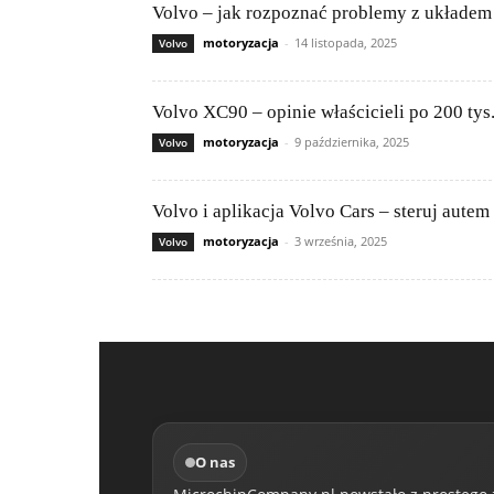
Volvo – jak rozpoznać problemy z układe
motoryzacja
-
14 listopada, 2025
Volvo
Volvo XC90 – opinie właścicieli po 200 tys
motoryzacja
-
9 października, 2025
Volvo
Volvo i aplikacja Volvo Cars – steruj autem
motoryzacja
-
3 września, 2025
Volvo
O nas