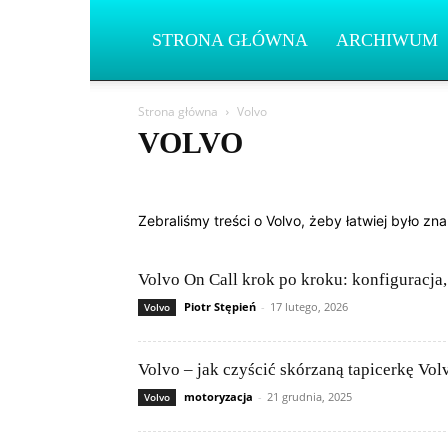
STRONA GŁÓWNA
ARCHIWUM
Strona główna
Volvo
VOLVO
Aston Martin
Asystenci kierowcy i ADAS
Bentley
Diagnostyka i OBD
Elektronika samochodowa
Elekt
Zebraliśmy treści o Volvo, żeby łatwiej było zn
Infotainment i multimedia
Jeep
Kia
Lamborghin
Mitsubishi
Nissan
Peugeot
Poradniki serwisowe
Samochody elektryczne i hybrydy
Skoda
Subaru
Volvo On Call krok po kroku: konfiguracja,
Volkswagen (VW)
Volvo
Piotr Stępień
-
17 lutego, 2026
Volvo
Volvo – jak czyścić skórzaną tapicerkę Vol
motoryzacja
-
21 grudnia, 2025
Volvo