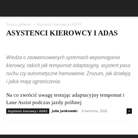
Strona główna
Asystenci kierowcy i ADAS
ASYSTENCI KIEROWCY I ADAS
Aston Martin
Asystenci kierowcy i ADAS
Bentley
BMW
BYD
Cadillac
Changan
Chevrolet
Citroën
Dacia
Wiedza o zaawansowanych systemach wspomagania
Diagnostyka i OBD
Elektronika samochodowa
Elektryka i instalacje
Ferrari
Fiat
Ford
Geely
Honda
Hyundai
kierowcy, takich jak tempomat adaptacyjny, asystent pasa
Infotainment i multimedia
Jeep
Kia
Lamborghini
Lexus
ruchu czy automatyczne hamowanie. Zrozum, jak działają
Marki i modele
Maserati
Mazda
Mercedes-Benz
Mitsubishi
i jakie mają ograniczenia.
Nissan
Peugeot
Poradniki serwisowe
Porsche
Publikacje czytelników
Renault
Rolls-Royce
Na co zwrócić uwagę testując adaptacyjny tempomat i
Samochody elektryczne i hybrydy
Skoda
Subaru
Suzuki
Systemy bezpieczeństwa
Tesla
Toyota
Tuning elektroniczny
Lane Assist podczas jazdy próbnej
Volkswagen (VW)
Volvo
Julia Jankowski
-
6 kwietnia, 2026
Asystenci kierowcy i ADAS
0