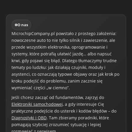
O nas
MicrochipCompany.pl powstało z prostego założenia:
nowoczesne auto to nie tylko silnik i zawieszenie, ale
przede wszystkim elektronika, oprogramowanie i
systemy, które potrafią ułatwić jazdę… albo napsuć
krwi, gdy pojawi się błąd. Dlatego tłumaczymy trudne
tematy po ludzku: jak działają czujniki, moduły i
asystenci, co oznaczają typowe objawy oraz jak krok po
kroku podejść do problemu, zanim zacznie się
wymieniać części „w ciemno”.
Jeśli chcesz zacząć od fundamentów, zajrzyj do
Elektroniki samochodowej
, a gdy interesuje Cię
praktyczne podejście do usterek i kodów błędów – do
Diagnostyki i OBD
. Tam zbieramy poradniki, które
pomagają szybciej zrozumieć sytuację i lepiej
rozmawiać z serwisem.