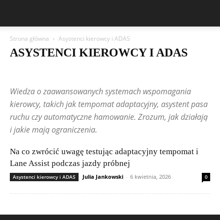
Strona główna
Asystenci kierowcy i ADAS
ASYSTENCI KIEROWCY I ADAS
Aston Martin
Asystenci kierowcy i ADAS
Bentley
BMW
BYD
Cadillac
Changan
Chevrolet
Citroën
Dacia
Wiedza o zaawansowanych systemach wspomagania
Diagnostyka i OBD
Elektronika samochodowa
Elektryka i instalacje
Ferrari
Fiat
Ford
Geely
Honda
Hyundai
kierowcy, takich jak tempomat adaptacyjny, asystent pasa
Infotainment i multimedia
Jeep
Kia
Lamborghini
Lexus
ruchu czy automatyczne hamowanie. Zrozum, jak działają
Marki i modele
Maserati
Mazda
Mercedes-Benz
Mitsubishi
i jakie mają ograniczenia.
Nissan
Peugeot
Poradniki serwisowe
Porsche
Publikacje czytelników
Renault
Rolls-Royce
Na co zwrócić uwagę testując adaptacyjny tempomat i
Samochody elektryczne i hybrydy
Skoda
Subaru
Suzuki
Systemy bezpieczeństwa
Tesla
Toyota
Tuning elektroniczny
Lane Assist podczas jazdy próbnej
Volkswagen (VW)
Volvo
Julia Jankowski
-
6 kwietnia, 2026
Asystenci kierowcy i ADAS
0