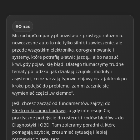
O nas
MicrochipCompany.pl powstało z prostego założenia:
nowoczesne auto to nie tylko silnik i zawieszenie, ale
przede wszystkim elektronika, oprogramowanie i
systemy, które potrafią ułatwić jazdę… albo napsuć
krwi, gdy pojawi się błąd. Dlatego tłumaczymy trudne
tematy po ludzku: jak działają czujniki, moduły i
asystenci, co oznaczają typowe objawy oraz jak krok po
kroku podejść do problemu, zanim zacznie się
wymieniać części „w ciemno”.
Jeśli chcesz zacząć od fundamentów, zajrzyj do
Elektroniki samochodowej
, a gdy interesuje Cię
praktyczne podejście do usterek i kodów błędów – do
Diagnostyki i OBD
. Tam zbieramy poradniki, które
pomagają szybciej zrozumieć sytuację i lepiej
rozmawiać z serwisem.