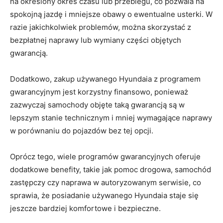
na określony okres ⁤czasu lub przebiegu, co pozwala na
spokojną⁤ jazdę i mniejsze‌ obawy o ‌ewentualne ⁢usterki. W
razie ‍jakichkolwiek ‌problemów,⁣ można skorzystać ⁤z
bezpłatnej naprawy lub wymiany części objętych
gwarancją.
Dodatkowo, zakup używanego‌ Hyundaia ⁢z programem
gwarancyjnym ‌jest korzystny finansowo, ponieważ
zazwyczaj samochody objęte taką gwarancją są w
lepszym stanie technicznym⁢ i mniej wymagające naprawy
w porównaniu ‍do⁤ pojazdów bez tej opcji.
Oprócz tego, wiele programów gwarancyjnych oferuje
dodatkowe benefity, takie ​jak pomoc drogowa, samochód
zastępczy czy naprawa w ⁢autoryzowanym serwisie, co
sprawia, że posiadanie używanego Hyundaia​ staje się
jeszcze bardziej komfortowe i bezpieczne.