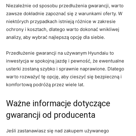
Niezależnie‌ od sposobu⁤ przedłużenia gwarancji, warto
zawsze ⁣dokładnie zapoznać się z warunkami oferty.⁢ W
niektórych‍ przypadkach istnieją różnice w zakresie
ochrony i​ kosztach, dlatego warto dokonać wnikliwej
analizy, aby ‌wybrać najlepszą opcję dla ⁢siebie.
Przedłużenie gwarancji na używanym Hyundaiu to
inwestycja ⁣w ⁤spokojną jazdę i pewność, że ewentualne
usterki zostaną⁢ szybko i sprawnie ​naprawione. Dlatego
warto rozważyć ⁣tę ⁣opcję,⁣ aby cieszyć się bezpieczną i
komfortową ⁢podróżą przez⁣ wiele lat.
Ważne‍ informacje⁢ dotyczące
gwarancji od producenta
Jeśli ⁢zastanawiasz się⁣ nad zakupem ⁤używanego ​