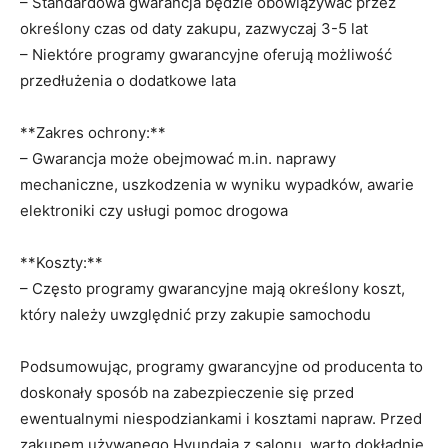
– Standardowa gwarancja⁢ będzie obowiązywać przez⁣
określony ⁣czas ⁢od daty⁤ zakupu, ⁤zazwyczaj 3-5 lat
– Niektóre programy ⁢gwarancyjne oferują ‍możliwość
przedłużenia o⁢ dodatkowe lata
**Zakres ochrony:**
– Gwarancja może obejmować m.in. naprawy
mechaniczne,‌ uszkodzenia w wyniku wypadków, awarie
elektroniki⁢ czy usługi⁣ pomoc drogowa
**Koszty:**
– Często programy gwarancyjne mają ⁣określony ⁤koszt,
który należy uwzględnić przy zakupie samochodu
Podsumowując, programy gwarancyjne od producenta to
doskonały⁣ sposób ‍na​ zabezpieczenie się przed
⁢ewentualnymi niespodziankami i kosztami napraw. Przed
zakupem używanego Hyundaia z salonu, warto dokładnie