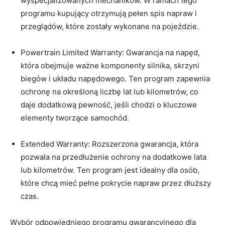
wyspecjalizowanych mechaników. W⁤ ramach tego
programu kupujący otrzymują pełen ​spis ⁢napraw i
przeglądów, które zostały wykonane ⁤na pojeździe.
Powertrain⁤ Limited Warranty: Gwarancja na napęd,
która obejmuje ważne komponenty silnika, ‌skrzyni
biegów ‌i układu napędowego. Ten ​program zapewnia
ochronę na określoną ‌liczbę⁤ lat‌ lub kilometrów, co
daje‍ dodatkową​ pewność, jeśli chodzi‌ o kluczowe
‍elementy tworzące samochód.
Extended Warranty: Rozszerzona gwarancja, która
pozwala ⁣na przedłużenie‌ ochrony na ⁤dodatkowe lata
lub⁢ kilometrów. Ten program jest idealny dla​ osób,
które chcą mieć pełne ‌pokrycie​ napraw przez dłuższy
czas.
Wybór ⁤odpowiedniego programu gwarancyjnego dla