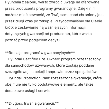
Hyundaia z salonu, warto zwrócić uwagę⁣ na oferowane
przez producenta programy ⁢gwarancyjne. ‌Dzięki nim
możesz mieć pewność, ⁣że Twój samochód ⁤chroniony jest⁢
przez⁢ długi czas ‍po zakupie. Przygotowaliśmy dla‌ Ciebie
⁤krótkie zestawienie najważniejszych informacji
dotyczących ‌gwarancji od producenta, które ‍warto
poznać przed podjęciem⁤ decyzji.
**Rodzaje ⁢programów gwarancyjnych:**
– ‍Hyundai Certified Pre-Owned: program ‍przeznaczony
dla samochodów ⁢używanych, które zostają ⁢poddane
szczegółowej ‌inspekcji i naprawie​ przez ‌specjalistów
-⁢ Hyundai ​Protection Plan: rozszerzona gwarancja, która‍
obejmuje nie tylko‍ podstawowe ⁣elementy, ale⁣ także
dodatkowe⁤ usługi i ‍serwis
**Długość‍ trwania ⁢gwarancji:**