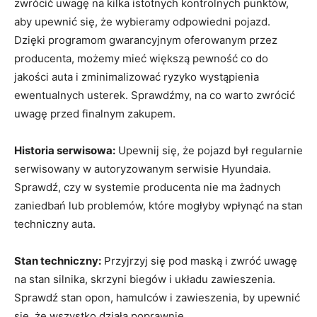
zwrócić uwagę na ⁤kilka istotnych kontrolnych punktów,
⁢aby upewnić się, że ⁤wybieramy odpowiedni pojazd.
Dzięki​ programom gwarancyjnym oferowanym przez
producenta, możemy mieć większą ‍pewność co‍ do
jakości auta ​i ​zminimalizować ryzyko ⁤wystąpienia⁤
ewentualnych usterek. Sprawdźmy, na co ‌warto zwrócić
uwagę przed ⁤finalnym‌ zakupem.
Historia serwisowa:
Upewnij się, że pojazd był regularnie
serwisowany w autoryzowanym serwisie Hyundaia.
Sprawdź, czy w systemie⁤ producenta nie ⁤ma żadnych
zaniedbań lub problemów, które mogłyby ⁤wpłynąć na stan
techniczny auta.
Stan techniczny:
Przyjrzyj się pod maską i⁢ zwróć ‍uwagę
na stan silnika, skrzyni‍ biegów i układu zawieszenia.
Sprawdź stan‌ opon,⁤ hamulców i⁣ zawieszenia,​ by upewnić
się, że wszystko działa ‍poprawnie.