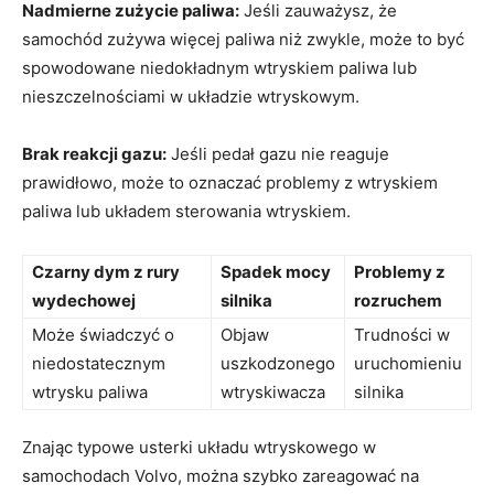
Nadmierne zużycie paliwa:
Jeśli⁣ zauważysz, że
samochód zużywa ⁤więcej paliwa niż zwykle, może to być
spowodowane niedokładnym wtryskiem ‍paliwa lub
nieszczelnościami w układzie wtryskowym.
Brak reakcji gazu:
Jeśli pedał gazu nie reaguje
prawidłowo, może to oznaczać⁤ problemy z wtryskiem ​
paliwa lub układem sterowania wtryskiem.
Czarny dym z rury
Spadek mocy
Problemy z‍
wydechowej
silnika
rozruchem
Może świadczyć o
Objaw
Trudności ⁤w
niedostatecznym
uszkodzonego
uruchomieniu
⁢wtrysku ⁣paliwa
wtryskiwacza
silnika
Znając typowe usterki układu wtryskowego w
samochodach Volvo, można​ szybko zareagować na