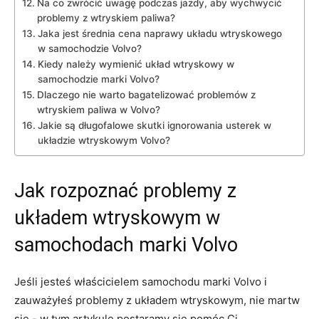
Na co zwrócić uwagę podczas ​jazdy, aby wychwycić
problemy z wtryskiem paliwa?
Jaka ⁤jest średnia cena naprawy ⁤układu wtryskowego
w samochodzie Volvo?
Kiedy należy wymienić układ wtryskowy w
samochodzie marki Volvo?
Dlaczego nie warto bagatelizować problemów z
wtryskiem paliwa w Volvo?
Jakie​ są‍ długofalowe skutki‍ ignorowania usterek w
‌układzie wtryskowym Volvo?
Jak rozpoznać problemy z
układem wtryskowym w ​
samochodach​ marki Volvo
Jeśli ‌jesteś właścicielem⁢ samochodu marki⁤ Volvo⁤ i
zauważyłeś problemy z układem wtryskowym, nie martw
‍się -⁣ w tym artykule postaramy​ się pomóc Ci