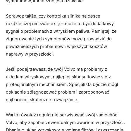
symptomów, konieczne jest działanie.
Sprawdź ​także, czy kontrolka⁤ silnika na desce
rozdzielczej ⁣nie świeci ​się – ⁤może to być⁣ dodatkowy
sygnał o problemach z wtryskiem ‍paliwa. Pamiętaj, że⁣
zignorowanie tych symptomów może prowadzić do
poważniejszych problemów i ‍większych kosztów
naprawy w przyszłości.
Jeśli podejrzewasz, że twój Volvo ma problemy⁤ z
układem wtryskowym, najlepiej skonsultować się z
profesjonalnym mechanikiem. Specjalista będzie⁢ mógł
dokładnie zdiagnozować problem i zaproponować
najbardziej skuteczne rozwiązanie.
Warto również regularnie serwisować ⁣swój‌ samochód
Volvo,‌ aby zapobiec⁤ ewentualnym awariom w przyszłości.
Dbanie o układ wtryskowy, wymiana filtrów ‍i czyszczenie