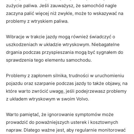
zużycie paliwa. Jeśli zauważysz, że samochód⁤ nagle
zaczyna palić więcej niż zwykle, ​może to⁤ wskazywać⁣ na‍
problemy z wtryskiem paliwa.
Wibracje w trakcie jazdy mogą również ‌świadczyć ⁢o
uszkodzeniach w układzie ‍wtryskowym. Niebagatelne
drgania podczas⁢ przyspieszania mogą być sygnałem do
sprawdzenia tego⁣ elementu ⁤samochodu.
Problemy⁣ z zapłonem⁣ silnika,⁣ trudności⁢ w uruchomieniu
pojazdu oraz⁣ szarpanie⁤ podczas jazdy to‌ także objawy, na
które warto zwrócić uwagę, jeśli podejrzewasz problemy
z ‍układem‌ wtryskowym w swoim ‌Volvo.
Warto pamiętać, że ignorowanie symptomów ‌może‍
prowadzić do poważniejszych usterek i kosztownych
napraw. Dlatego ważne jest, aby regularnie monitorować