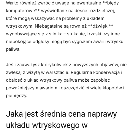
Warto również zwrócić uwagę na ewentualne **błędy
komputerowe** wyświetlane ‌na desce rozdzielczej,
które mogą⁢ wskazywać na problemy z układem
wtryskowym. Niebagatelne są​ również **dźwięki**
wydobywające się z⁣ silnika⁢ – stukanie, trzaski czy inne
niepokojące odgłosy mogą być sygnałem awarii wtrysku
paliwa.
Jeśli ⁢zauważysz którykolwiek z powyższych objawów, nie
zwlekaj z wizytą w warsztacie. Regularna konserwacja i
dbałość o układ wtryskowy paliwa może zapobiec⁢
poważniejszym awariom i oszczędzić ci wiele⁤ kłopotów i⁣
pieniędzy.
Jaka ⁤jest średnia cena naprawy
⁤układu wtryskowego w