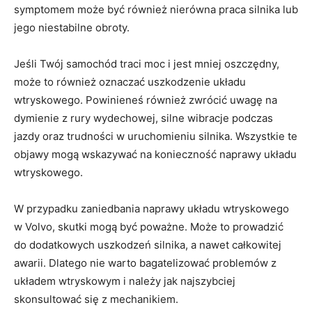
symptomem może być⁤ również nierówna praca silnika lub
jego niestabilne obroty.
Jeśli ‌Twój samochód traci moc i jest mniej oszczędny,​
może to również oznaczać ⁢uszkodzenie ⁣układu ​
wtryskowego. Powinieneś⁢ również⁤ zwrócić ⁤uwagę na
dymienie z rury‍ wydechowej, silne wibracje podczas
jazdy oraz trudności ​w uruchomieniu silnika. Wszystkie te
objawy mogą wskazywać⁤ na⁤ konieczność naprawy układu
wtryskowego.
W przypadku zaniedbania naprawy układu ⁤wtryskowego ​
w Volvo,⁣ skutki mogą być poważne. Może to prowadzić
do dodatkowych uszkodzeń silnika, a ⁤nawet całkowitej
awarii. Dlatego nie ‌warto bagatelizować problemów z
układem wtryskowym i należy ⁤jak najszybciej
⁢skonsultować ⁣się z mechanikiem.