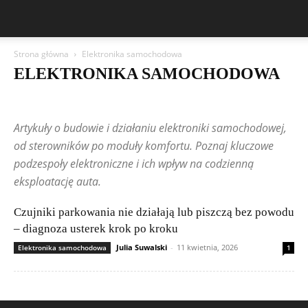
Strona główna
Elektronika samochodowa
ELEKTRONIKA SAMOCHODOWA
Aston Martin
Asystenci kierowcy i ADAS
Bentley
BMW
BYD
Cadillac
Changan
Chevrolet
Citroën
Dacia
Artykuły o budowie i działaniu elektroniki samochodowej,
Diagnostyka i OBD
Elektronika samochodowa
Elektryka i instalacje
Ferrari
Fiat
Ford
Geely
Honda
Hyundai
od sterowników po moduły komfortu. Poznaj kluczowe
Infotainment i multimedia
Jeep
Kia
Lamborghini
Lexus
podzespoły elektroniczne i ich wpływ na codzienną
Marki i modele
Maserati
Mazda
Mercedes-Benz
Mitsubishi
eksploatację auta.
Nissan
Peugeot
Poradniki serwisowe
Porsche
Publikacje czytelników
Renault
Rolls-Royce
Czujniki parkowania nie działają lub piszczą bez powodu
Samochody elektryczne i hybrydy
Skoda
Subaru
Suzuki
Systemy bezpieczeństwa
Tesla
Toyota
Tuning elektroniczny
– diagnoza usterek krok po kroku
Volkswagen (VW)
Volvo
Julia Suwalski
-
11 kwietnia, 2026
Elektronika samochodowa
1