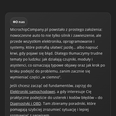
O nas
MicrochipCompany.pl powstało z prostego założenia:
nowoczesne auto to nie tylko silnik i zawieszenie, ale
przede wszystkim elektronika, oprogramowanie i
systemy, które potrafią ułatwić jazdę… albo napsuć
krwi, gdy pojawi się błąd. Dlatego tłumaczymy trudne
tematy po ludzku: jak działają czujniki, moduły i
asystenci, co oznaczają typowe objawy oraz jak krok po
kroku podejść do problemu, zanim zacznie się
wymieniać części „w ciemno”.
Jeśli chcesz zacząć od fundamentów, zajrzyj do
Elektroniki samochodowej
, a gdy interesuje Cię
praktyczne podejście do usterek i kodów błędów – do
Diagnostyki i OBD
. Tam zbieramy poradniki, które
pomagają szybciej zrozumieć sytuację i lepiej
rozmawiać z serwisem.