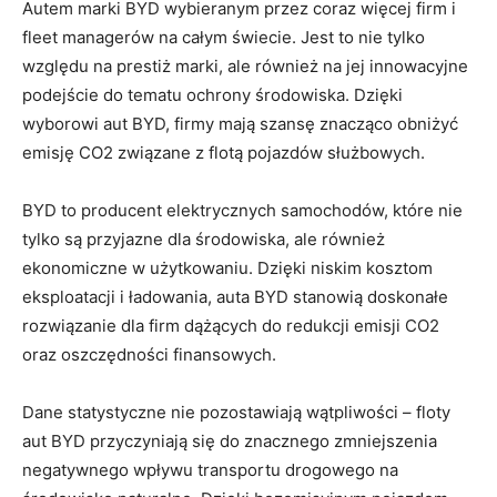
Autem marki BYD ‍wybieranym przez coraz więcej‌ firm i
fleet ‌managerów na całym świecie. Jest to nie⁤ tylko
względu ⁤na prestiż⁤ marki, ale również ​na jej innowacyjne
podejście do tematu ochrony‌ środowiska. Dzięki
wyborowi ‌aut ‍BYD, firmy mają⁣ szansę znacząco ‍obniżyć
emisję CO2⁢ związane z flotą pojazdów służbowych.
BYD ⁣to producent elektrycznych ⁤samochodów, które nie
tylko ⁢są przyjazne‍ dla środowiska, ale ⁢również
ekonomiczne w użytkowaniu. Dzięki⁢ niskim kosztom
eksploatacji i ładowania, auta BYD stanowią ‌doskonałe
rozwiązanie⁤ dla⁤ firm dążących do redukcji emisji CO2
oraz oszczędności finansowych.
Dane ⁤statystyczne ⁤nie pozostawiają wątpliwości – floty
aut BYD przyczyniają się do znacznego ​zmniejszenia
negatywnego wpływu transportu drogowego na