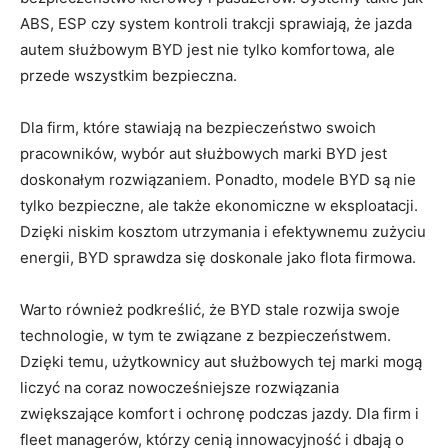
⁤ABS, ESP czy system‍ kontroli trakcji sprawiają,‍ że⁢ jazda
autem służbowym BYD jest nie tylko ⁣komfortowa, ale⁣
przede ⁢wszystkim bezpieczna.
Dla firm, które stawiają na ‍bezpieczeństwo ‍swoich
pracowników, wybór aut⁤ służbowych marki BYD jest
doskonałym⁢ rozwiązaniem. Ponadto, modele BYD są nie
tylko bezpieczne, ale także ekonomiczne w eksploatacji.
Dzięki niskim ⁢kosztom utrzymania i efektywnemu zużyciu
energii, BYD sprawdza‍ się doskonale ⁣jako flota⁢ firmowa.
Warto również podkreślić, że BYD stale ‍rozwija⁣ swoje
technologie,⁤ w tym te związane ⁤z bezpieczeństwem.
‍Dzięki ⁢temu, użytkownicy​ aut służbowych tej marki mogą
⁤liczyć na coraz ⁤nowocześniejsze⁣ rozwiązania
⁢zwiększające komfort i ochronę ‌podczas jazdy. ‍Dla firm ⁤i
fleet managerów, którzy ‍cenią innowacyjność i dbają o⁤