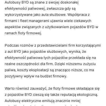
Autobusy BYD są znane z swojej doskonałej
efektywności paliwowej, zwłaszcza gdy są
wykorzystywane jako auta służbowe. Współpraca z‍
firmami i⁤ fleet managerami ​ujawnia wiele ciekawych
aspektów‌ związanych z użytkowaniem ​pojazdów BYD w
ramach ⁢floty firmowej.
Podczas rozmów z‍ przedstawicielami firm korzystającymi‍
z aut ⁤BYD jako⁣ pojazdów służbowych, wynika, że
efektywność paliwowa tych pojazdów przekłada⁣ się na
realne oszczędności dla firm. Dzięki niższemu zużyciu
paliwa,​ koszty⁤ eksploatacji są znacząco niższe, co ma
pozytywny wpływ na budżet⁣ firmowy.
Warto ⁢również ‍zauważyć, że floty firmowe składające się
z pojazdów BYD⁢ cieszą ⁣się także reputacją ekologiczną.
Autobusy elektryczne emitują znacznie mniej