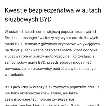
Kwestie bezpieczeństwa w autach​
służbowych ⁣BYD
W ostatnich latach⁣ coraz większą popularnością wśród
firm i fleet managerów cieszy się⁢ wybór aut ⁢służbowych
marki ⁣BYD. Jednym‍ z⁣ głównych czynników wpływających
na decyzję jest kwestia bezpieczeństwa,⁣ która odgrywa
kluczową rolę⁣ w branży motoryzacyjnej.⁣ Korzystając ⁣z
samochodów marki ‍BYD,⁤ przedsiębiorcy ⁢mogą mieć
pewność, że ‌ich pracownicy podróżują⁣ w⁢ bezpiecznych
warunkach.
BYD ⁢jako lider w⁣ branży elektrycznych ⁤pojazdów, oferuje
nie tylko ekologiczne rozwiązania, ale także
zaawansowane technologie zwiększające
bezpieczeństwo kierowcy i pasażerów. Systemy takie jak