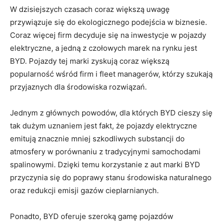
W dzisiejszych czasach coraz‌ większą‍ uwagę
przywiązuje się‍ do ekologicznego podejścia w biznesie.
Coraz więcej firm decyduje się na inwestycje⁤ w pojazdy
elektryczne, ⁢a ⁢jedną​ z czołowych marek⁢ na rynku jest
BYD. Pojazdy tej marki zyskują coraz większą
popularność wśród firm i fleet managerów, którzy szukają
przyjaznych ⁣dla środowiska ⁢rozwiązań.
Jednym z głównych powodów, dla których⁣ BYD cieszy się
⁤tak dużym uznaniem jest fakt, że⁣ pojazdy elektryczne
emitują znacznie mniej⁤ szkodliwych substancji‌ do
atmosfery⁤ w porównaniu z tradycyjnymi samochodami⁢
spalinowymi. ⁢Dzięki⁣ temu korzystanie ⁤z aut marki BYD
przyczynia się do poprawy stanu środowiska naturalnego
oraz redukcji ​emisji gazów cieplarnianych.
Ponadto, BYD ​oferuje ‌szeroką gamę pojazdów