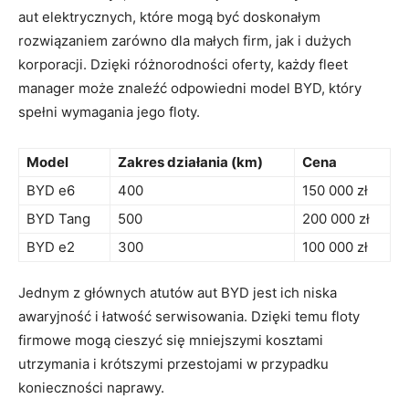
aut elektrycznych, które mogą⁢ być⁤ doskonałym
rozwiązaniem‌ zarówno dla małych firm, jak i dużych
korporacji. Dzięki różnorodności oferty,⁤ każdy fleet‌
manager może znaleźć odpowiedni model BYD, który
spełni wymagania jego floty.
Model
Zakres działania (km)
Cena
BYD e6
400
150⁢ 000 ⁤zł
BYD Tang
500
200 ​000 ​zł
BYD⁢ e2
300
100 000 zł
Jednym z głównych atutów ​aut BYD ⁢jest ich‌ niska‍
awaryjność⁤ i łatwość serwisowania. Dzięki temu ⁣floty
firmowe mogą cieszyć się mniejszymi⁢ kosztami
‌utrzymania i krótszymi przestojami w przypadku‍
konieczności naprawy.