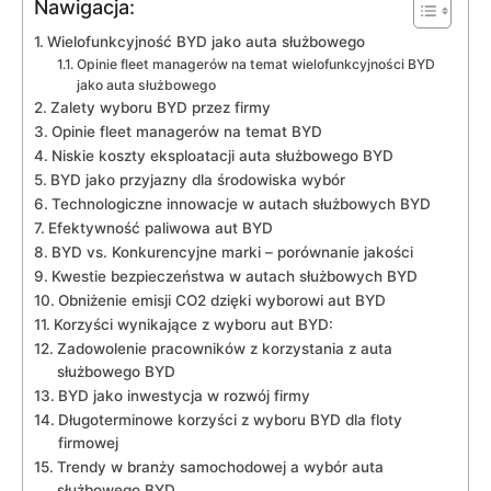
Nawigacja:
Wielofunkcyjność BYD jako auta służbowego
Opinie ⁢fleet⁣ managerów na ‌temat wielofunkcyjności BYD
jako ‍auta służbowego
Zalety wyboru BYD przez firmy
Opinie fleet managerów na temat​ BYD
Niskie koszty eksploatacji auta służbowego ‍BYD
BYD jako przyjazny dla środowiska‍ wybór
Technologiczne innowacje w autach służbowych BYD
Efektywność paliwowa ‍aut BYD
BYD vs. Konkurencyjne ‌marki – porównanie jakości
Kwestie bezpieczeństwa w autach​ służbowych ⁣BYD
Obniżenie emisji CO2 dzięki⁢ wyborowi aut BYD
Korzyści wynikające⁤ z⁢ wyboru aut BYD:
Zadowolenie pracowników z⁢ korzystania z auta
służbowego BYD
BYD jako inwestycja w rozwój firmy
Długoterminowe korzyści z ​wyboru⁣ BYD dla floty
firmowej
Trendy w branży samochodowej a wybór auta⁣
służbowego BYD