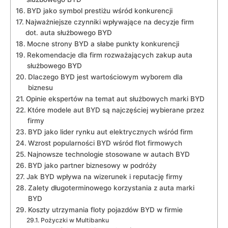
BYD jako symbol prestiżu wśród konkurencji
Najważniejsze⁣ czynniki ⁤wpływające na decyzje firm
dot. auta służbowego BYD
Mocne ​strony BYD a ‍słabe ‌punkty⁤ konkurencji
Rekomendacje dla firm rozważających zakup auta
służbowego‌ BYD
Dlaczego BYD⁢ jest wartościowym wyborem ⁣dla
biznesu
Opinie ekspertów na temat aut⁢ służbowych marki BYD
Które ‍modele aut BYD są najczęściej wybierane przez
⁢firmy
BYD jako⁢ lider rynku aut elektrycznych wśród ​firm
Wzrost popularności⁢ BYD wśród flot⁤ firmowych
Najnowsze‌ technologie stosowane w autach BYD
BYD jako partner biznesowy w podróży
Jak ⁢BYD wpływa ⁣na ⁣wizerunek i‌ reputację firmy
Zalety długoterminowego korzystania z auta marki
⁣BYD
Koszty utrzymania floty pojazdów ⁤BYD w firmie
Pożyczki w Multibanku