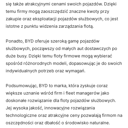
się także atrakcyjnymi cenami swoich pojazdów. ‍Dzięki
temu ‌firmy mogą zaoszczędzić znaczne⁢ kwoty przy
zakupie oraz eksploatacji ​pojazdów​ służbowych, co jest
istotne z ​punktu widzenia zarządzania flotą.
Ponadto, BYD oferuje szeroką gamę pojazdów
służbowych, począwszy ​od ‌małych aut dostawczych ​po
duże busy. Dzięki temu floty firmowe mogą⁤ wybierać⁤
spośród różnorodnych modeli, dopasowując je do ​swoich
indywidualnych potrzeb oraz wymagań.
Podsumowując, BYD to⁢ marka, która⁢ zyskuje coraz
większe uznanie⁣ wśród firm i‌ fleet managerów ⁤jako
doskonałe rozwiązanie dla floty pojazdów‌ służbowych.
Jej ​wysoka jakość, innowacyjne rozwiązania
technologiczne oraz atrakcyjne ‌ceny ⁣pozwalają firmom na
oszczędności oraz dbałość o środowisko ‍naturalne.