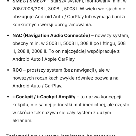
SMEG / SMEG+
– starszy system, montowany m.in. w
208/2008/308 I, 3008 I, 5008 I. W wielu wersjach nie
obsługuje Android Auto / CarPlay lub wymaga bardzo
konkretnych wersji oprogramowania.
NAC (Navigation Audio Connectée)
– nowszy system,
obecny m.in. w 3008 II, 5008 II, 308 II po liftingu, 508
II, 208 II, 2008 II. To on najczęściej współpracuje z
Android Auto i Apple CarPlay.
RCC
– prostszy system (bez nawigacji), ale w
nowszych rocznikach zwykle również pozwala na
Android Auto / CarPlay.
i‑Cockpit / i‑Cockpit Amplify
– to nazwa koncepcji
kokpitu, nie samej jednostki multimedialnej, ale często
w skrócie tak nazywa się cały system z dużym
ekranem.