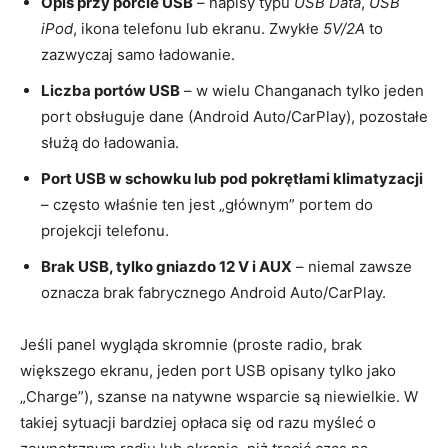
Opis przy porcie USB
– napisy typu
USB Data
,
USB
iPod
, ikona telefonu lub ekranu. Zwykłe
5V/2A
to
zazwyczaj samo ładowanie.
Liczba portów USB
– w wielu Changanach tylko jeden
port obsługuje dane (Android Auto/CarPlay), pozostałe
służą do ładowania.
Port USB w schowku lub pod pokrętłami klimatyzacji
– często właśnie ten jest „głównym” portem do
projekcji telefonu.
Brak USB, tylko gniazdo 12 V i AUX
– niemal zawsze
oznacza brak fabrycznego Android Auto/CarPlay.
Jeśli panel wygląda skromnie (proste radio, brak
większego ekranu, jeden port USB opisany tylko jako
„Charge”), szanse na natywne wsparcie są niewielkie. W
takiej sytuacji bardziej opłaca się od razu myśleć o