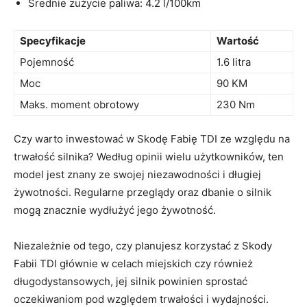
Średnie ⁢zużycie ⁢paliwa: 4.2 l/100km
Specyfikacje
Wartość
Pojemność
1.6 litra
Moc
90 KM
Maks.⁤ moment ​obrotowy
230 Nm
Czy warto⁢ inwestować w Skodę Fabię⁢ TDI ze względu na
trwałość silnika? Według opinii wielu użytkowników, ten
model jest znany ze swojej niezawodności i ‌długiej
żywotności.⁣ Regularne​ przeglądy oraz⁤ dbanie ⁤o silnik
mogą ⁢znacznie wydłużyć jego żywotność.
Niezależnie od tego, czy ​planujesz korzystać ​z Skody
Fabii TDI ‌głównie w‍ celach miejskich czy również
długodystansowych,⁤ jej silnik powinien⁣ sprostać
oczekiwaniom pod względem trwałości i wydajności.