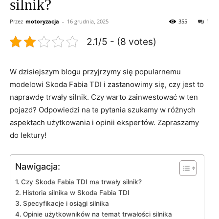
silnik?
Przez
motoryzacja
-
16 grudnia, 2025
355
1
2.1/5 - (8 votes)
W dzisiejszym ⁣blogu przyjrzymy⁤ się popularnemu
modelowi Skoda Fabia TDI i⁣ zastanowimy ⁢się, ‍czy jest to⁤
naprawdę trwały silnik. Czy warto ⁣zainwestować w ‍ten
pojazd?⁣ Odpowiedzi na⁣ te pytania szukamy w‌ różnych ​
aspektach użytkowania i opinii ekspertów. Zapraszamy
do lektury!
Nawigacja:
Czy Skoda Fabia TDI ma ​trwały silnik?
Historia silnika w Skoda Fabia TDI
Specyfikacje i‍ osiągi silnika
Opinie użytkowników na temat trwałości silnika