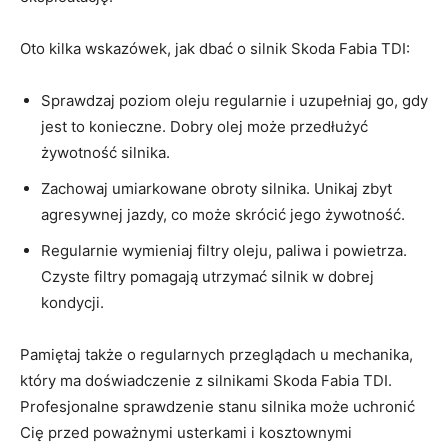
Oto kilka‍ wskazówek, jak dbać ‌o ⁤silnik ​Skoda‍ Fabia⁣ TDI:
Sprawdzaj poziom​ oleju‍ regularnie ‌i ​uzupełniaj go, gdy
jest to konieczne. Dobry ‌olej może przedłużyć‌
żywotność silnika.
Zachowaj umiarkowane obroty ‍silnika. Unikaj zbyt
agresywnej jazdy, co może ⁣skrócić jego żywotność.
Regularnie wymieniaj filtry ⁤oleju, ⁣paliwa ​i powietrza.⁤
Czyste filtry pomagają ​utrzymać⁣ silnik w ‍dobrej​
kondycji.
Pamiętaj także o regularnych przeglądach u mechanika,
który ma doświadczenie z silnikami⁤ Skoda Fabia⁤ TDI.⁣
Profesjonalne sprawdzenie stanu silnika ⁤może ‌uchronić
Cię przed ‌poważnymi usterkami i kosztownymi