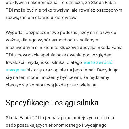
efektywna​ i‍ ekonomiczna. To oznacza, że Skoda Fabia
⁣TDI może być nie ⁣tylko trwałym,⁤ ale również​ oszczędnym
rozwiązaniem dla⁣ wielu kierowców.
Wygoda i bezpieczeństwo ⁢podczas‌ jazdy są niezwykle‍
ważne, ⁢dlatego ⁢wybór samochodu z solidnym i⁢
niezawodnym silnikiem to kluczowa⁤ decyzja. Skoda Fabia
TDI z pewnością spełnia oczekiwania pod względem
trwałości i ​wydajności silnika,​ dlatego
warto zwrócić
uwagę na
historię ⁣oraz opinie⁣ na jego ⁢temat.​ Decydując
się na ten ​model, możemy być pewni, ​że będziemy
‍cieszyć‌ się komfortową jazdą⁣ przez ⁤wiele lat.
Specyfikacje i‍ osiągi silnika
Skoda Fabia⁤ TDI ⁤to jedna ⁤z popularniejszych opcji dla
‌osób poszukujących ekonomicznego i wydajnego ​