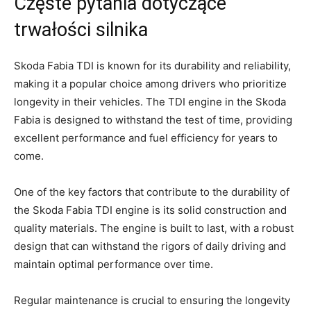
Częste pytania dotyczące⁢
trwałości silnika
Skoda ⁣Fabia TDI is​ known for ⁣its ‌durability ⁢and reliability,
⁤making ‍it a popular choice among drivers who prioritize
longevity in their vehicles. The TDI‌ engine in​ the ⁣Skoda
Fabia is ⁢designed to withstand‌ the ⁣test of time, providing
excellent performance ⁢and fuel efficiency for years ​to
come.
One‍ of ⁤the⁤ key ⁢factors that contribute ⁤to the durability⁤ of ​
the Skoda Fabia TDI‌ engine is its solid construction⁣ and
quality materials. The⁢ engine is built to last, with a robust
‌design that can withstand the rigors​ of daily driving and
maintain‍ optimal‌ performance over time.
Regular maintenance is crucial to ensuring‍ the longevity