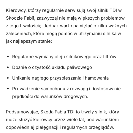
Kierowcy, którzy⁣ regularnie ‌serwisują⁣ swój silnik TDI ‌w
Skodzie Fabii, zazwyczaj nie mają ⁣większych problemów
z jego trwałością.​ Jednak warto pamiętać o kilku ważnych
zaleceniach, które⁣ mogą pomóc w ⁣utrzymaniu silnika w
jak najlepszym stanie:
Regularne ‌wymiany oleju silnikowego ‌oraz filtrów
Dbanie o czystość układu‍ paliwowego
Unikanie⁤ nagłego⁣ przyspieszania i hamowania
Prowadzenie⁣ samochodu z rozwagą i dostosowanie
‌prędkości‌ do warunków drogowych.
Podsumowując, Skoda ‍Fabia TDI to ‌trwały silnik, który
⁤może ‍służyć ⁤kierowcy⁢ przez wiele lat, pod warunkiem
‌odpowiedniej⁣ pielęgnacji i regularnych ⁤przeglądów.