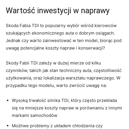
Wartość inwestycji w ⁢naprawy
Skoda⁣ Fabia TDI⁢ to popularny​ wybór wśród kierowców
szukających ekonomicznego‍ auta o dobrym osiągach.
Jednak czy warto zainwestować w‍ ten model,‍ biorąc pod
uwagę potencjalne‌ koszty napraw ⁣i ⁢konserwacji?
​Skody Fabii TDI ⁢zależy w dużej mierze⁤ od kilku⁢
czynników,⁣ takich jak stan techniczny ⁣auta, częstotliwość
użytkowania, oraz lokalizacja warsztatu naprawczego. ‌W
przypadku ​tego⁤ modelu, warto zwrócić uwagę na:
Wysoką trwałość ‍silnika TDI, który ⁢często przekłada
się na mniejsze koszty⁤ napraw ⁣w porównaniu z innymi​
markami‌ samochodów
Możliwe problemy z układem chłodzenia czy