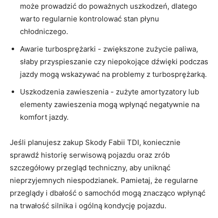
może prowadzić do⁤ poważnych uszkodzeń, dlatego
warto regularnie kontrolować stan płynu
chłodniczego.
Awarie turbosprężarki ⁣- zwiększone ⁢zużycie paliwa,
słaby przyspieszanie czy niepokojące dźwięki podczas
jazdy ⁤mogą wskazywać​ na problemy z turbosprężarką.
Uszkodzenia zawieszenia -⁤ zużyte ‍amortyzatory lub
⁢elementy ‍zawieszenia mogą wpłynąć negatywnie ‌na
komfort jazdy.
Jeśli ⁣planujesz⁢ zakup Skody Fabii TDI, koniecznie
sprawdź historię serwisową pojazdu oraz zrób⁢
szczegółowy przegląd techniczny, aby uniknąć
‍nieprzyjemnych niespodzianek. Pamietaj,⁤ że regularne
⁤przeglądy i‍ dbałość ‌o samochód mogą ‌znacząco wpłynąć
na​ trwałość ‍silnika‌ i ogólną kondycję pojazdu.