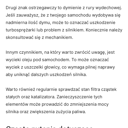
Drugi⁤ znak ostrzegawczy to dymienie z rury wydechowej.
‌Jeśli zauważysz, że ⁢z twojego samochodu wydobywa ⁣się
nadmierna ilość dymu, może to⁣ oznaczać uszkodzenie
turbosprężarki lub problem z silnikiem. Koniecznie należy
skonsultować się z⁢ mechanikiem.
Innym ⁤czynnikiem, na który‍ warto zwrócić uwagę, jest
wycieki‌ oleju pod samochodem.⁤ To ⁣może oznaczać
wyciek z uszczelki głowicy, co wymaga pilnej⁤ naprawy
‌aby uniknąć dalszych uszkodzeń ⁣silnika.
Warto również regularnie ‍sprawdzać stan filtra cząstek
stałych oraz katalizatora. Zanieczyszczenie tych⁢
elementów ‍może prowadzić ​do zmniejszenia⁤ mocy⁤
silnika oraz‍ zwiększenia zużycia paliwa.