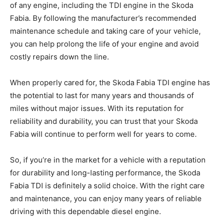
of any engine, including the TDI ⁢engine in the ⁤Skoda
Fabia. ⁢By ⁣following the manufacturer’s​ recommended
maintenance ‍schedule and taking care of your vehicle,
‌you can help prolong the life of your ​engine⁣ and avoid
costly repairs ⁢down⁤ the line.
When‌ properly ⁤cared for, the Skoda Fabia TDI engine ‍has
the potential to last for many years and ⁣thousands‌ of ​
miles without⁢ major⁣ issues. With its reputation for
reliability ⁢and durability, ‍you‍ can trust that your Skoda​
Fabia​ will continue to ⁤perform well for years to come.
So, if ⁢you’re in the market for a ⁣vehicle with a reputation
for durability and long-lasting performance, the Skoda
Fabia TDI is definitely⁢ a solid choice.​ With​ the⁤ right care‌
and ​maintenance, ​you can enjoy many years of reliable
driving with‍ this dependable diesel engine.