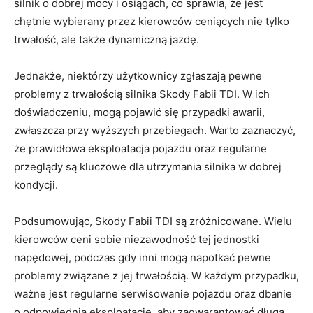
silnik o⁣ dobrej mocy i osiągach, co sprawia, że ⁤jest​
chętnie wybierany przez kierowców ⁢ceniących ⁢nie tylko
trwałość, ale także ‍dynamiczną⁣ jazdę.
Jednakże, niektórzy użytkownicy zgłaszają pewne
problemy z trwałością silnika Skody ⁤Fabii TDI. W ich
doświadczeniu, mogą⁤ pojawić ​się przypadki⁣ awarii,
zwłaszcza ‍przy wyższych przebiegach. Warto​ zaznaczyć,
że ‍prawidłowa ⁤eksploatacja pojazdu⁣ oraz regularne
przeglądy są kluczowe dla utrzymania silnika w dobrej⁣
kondycji.
Podsumowując, Skody Fabii TDI⁢ są zróżnicowane. Wielu
kierowców ceni​ sobie niezawodność tej jednostki
napędowej, podczas gdy inni ⁤mogą ‌napotkać⁣ pewne
problemy związane z jej ⁣trwałością. W każdym przypadku,‌
ważne jest regularne serwisowanie ​pojazdu⁤ oraz dbanie
o‌ odpowiednią ⁢eksploatację, aby zagwarantować długą