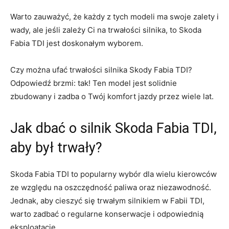
Warto zauważyć, ⁤że⁤ każdy z tych modeli‌ ma swoje⁣ zalety i
wady, ale jeśli zależy ‌Ci na trwałości silnika, to⁣ Skoda
Fabia TDI jest doskonałym wyborem.
Czy można ufać trwałości‍ silnika Skody⁢ Fabia TDI?
Odpowiedź brzmi: tak!​ Ten model jest‌ solidnie
zbudowany i zadba o Twój komfort⁤ jazdy przez ⁢wiele lat.
Jak dbać o silnik Skoda Fabia ‍TDI,
aby ‌był trwały?
Skoda ‌Fabia ⁢TDI to popularny wybór ⁣dla wielu kierowców
ze⁣ względu⁤ na oszczędność paliwa oraz niezawodność.
Jednak, ⁤aby cieszyć się trwałym silnikiem ‍w ⁣Fabii TDI,
warto zadbać o‍ regularne konserwacje i odpowiednią
eksploatację.