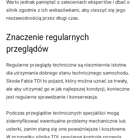
Warto ‍jednak ⁤pamiętać o‍ zaleceniach ⁤ekspertów i ‍dbać⁤ o
silnik zgodnie z ⁣ich wskazówkami, ⁤aby⁢ cieszyć się ⁤jego
niezawodnością przez⁢ długi czas.
Znaczenie​ regularnych⁢
przeglądów
Regularne przeglądy techniczne​ są niezmiernie istotne
dla utrzymania dobrego stanu technicznego samochodu.
Skoda ‍Fabia TDI to pojazd,‍ który można uznać za ⁤trwały,
ale aby utrzymać ‌go ⁤w‍ jak najlepszej kondycji, konieczne
jest regularne sprawdzanie i konserwacja.
Podczas⁣ przeglądów technicznych​ specjaliści ‍mogą
zidentyfikować ewentualne problemy mechaniczne ⁢lub
usterki, zanim staną się ⁣one poważniejsze ⁢i kosztowne.
W ​przypadku ‍silnika TDI, regularne kontrole pozwolą