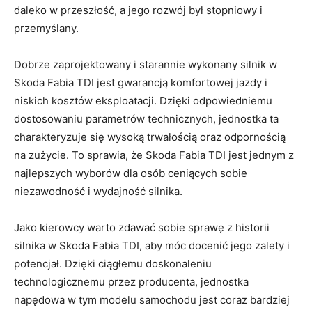
daleko ⁢w przeszłość, ⁢a jego ​rozwój był stopniowy ‌i
przemyślany.
Dobrze zaprojektowany ⁣i ‍starannie​ wykonany‍ silnik w
‍Skoda Fabia ⁣TDI⁤ jest gwarancją komfortowej ⁤jazdy⁤ i⁢
niskich kosztów‌ eksploatacji. Dzięki odpowiedniemu⁢
dostosowaniu parametrów⁤ technicznych, jednostka ⁣ta
charakteryzuje się wysoką ​trwałością oraz odpornością
na zużycie. To​ sprawia, ⁤że Skoda Fabia TDI ‌jest ​jednym z
⁣najlepszych wyborów ⁤dla ⁤osób ceniących‌ sobie
⁣niezawodność i wydajność ​silnika.
Jako kierowcy warto ‌zdawać sobie‌ sprawę z ⁤historii
⁢silnika ⁤w⁣ Skoda Fabia‍ TDI, aby⁢ móc docenić jego ​zalety i
potencjał. Dzięki ciągłemu doskonaleniu ​
technologicznemu⁤ przez producenta,‍ jednostka‌
napędowa w ​tym modelu⁤ samochodu jest coraz⁢ bardziej