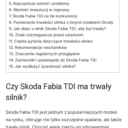
Najczęstsze usterki i problemy
Wartość inwestycji w ⁢naprawy
Skoda Fabia TDI na tle konkurencji
Porównanie trwałości silnika z innymi⁣ modelami Skody
Jak dbać o silnik Skoda Fabia ‍TDI, aby ‌był trwały?
Znaki‍ ostrzegawcze przed usterkami
Częste pytania dotyczące⁢ trwałości silnika
Rekomendacje mechaników
Znaczenie​ regularnych⁢ przeglądów
Zamienniki i podzespoły do Skoda Fabia‍ TDI
Jak‍ wydłużyć ‌żywotność silnika?
Czy Skoda Fabia TDI ma ​trwały
silnik?
Skoda ‍Fabia TDI jest jednym z popularniejszych modeli
na rynku, ‍oferując nie tylko oszczędne spalanie,​ ale także
trwały silnik. Chociaż wiele zależy⁣ od ​odpowiedniej‍