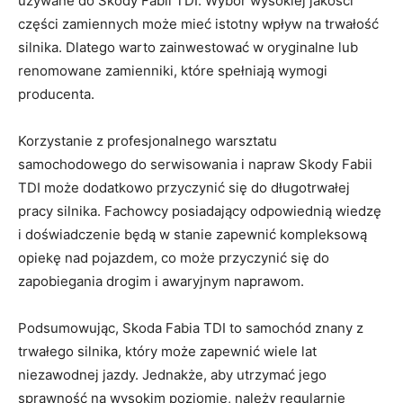
używane‍ do Skody Fabii⁢ TDI. Wybór⁢ wysokiej jakości
części zamiennych może ⁢mieć istotny wpływ​ na trwałość
silnika. Dlatego warto⁣ zainwestować w oryginalne lub
renomowane zamienniki, które‍ spełniają wymogi⁣
producenta.
Korzystanie z profesjonalnego warsztatu
samochodowego ‌do ⁢serwisowania i napraw ‍Skody Fabii​
TDI⁣ może dodatkowo przyczynić ⁢się‌ do‌ długotrwałej
pracy silnika. Fachowcy posiadający⁤ odpowiednią wiedzę
i doświadczenie‌ będą w stanie‌ zapewnić⁤ kompleksową‌
opiekę nad ‍pojazdem,‍ co​ może przyczynić się do ​
zapobiegania drogim i awaryjnym naprawom.
Podsumowując, Skoda Fabia TDI⁢ to samochód znany z
⁢trwałego silnika,⁣ który może zapewnić wiele lat
niezawodnej‌ jazdy. ⁢Jednakże,​ aby utrzymać jego
sprawność na ‌wysokim poziomie, należy​ regularnie‌