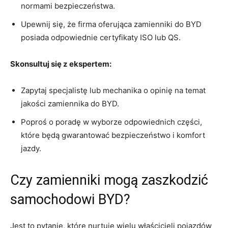
normami ⁣bezpieczeństwa.
Upewnij się, ⁣że firma ⁤oferująca zamienniki do ⁣BYD
posiada odpowiednie certyfikaty ISO ⁣lub QS.
Skonsultuj się z⁣ ekspertem:
Zapytaj specjalistę ​lub mechanika ‍o​ opinię na temat
jakości zamiennika ⁣do BYD.
Poproś o poradę w wyborze odpowiednich⁤ części,
które⁢ będą ⁤gwarantować bezpieczeństwo i​ komfort
jazdy.
Czy zamienniki mogą zaszkodzić
samochodowi⁤ BYD?
Jest⁣ to pytanie, które nurtuje ⁣wielu⁢ właścicieli ‍pojazdów