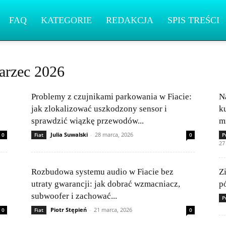
FAQ
KATEGORIE
REDAKCJA
SPIS TREŚCI
arzec 2026
Problemy z czujnikami parkowania w Fiacie:
N
jak zlokalizować uszkodzony sensor i
k
sprawdzić wiązkę przewodów...
m
Julia Suwalski
-
28 marca, 2026
0
Fiat
0
P
27
Rozbudowa systemu audio w Fiacie bez
Z
utraty gwarancji: jak dobrać wzmacniacz,
p
subwoofer i zachować...
P
Piotr Stępień
-
21 marca, 2026
0
Fiat
0