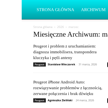
STRONA GŁÓWNA
ARCHIWUM
Strona główna
2026
marzec
Miesięczne Archiwum: m
Peugeot i problem z uruchamianiem:
diagnoza immobilisera, transpondera
kluczyka i pętli anteny
Stanisław Wieczorek
-
31 marca, 2026
Peugeot
Peugeot iPhone Android Auto:
rozwiązywanie problemów z łącznością,
zerwane połączenia i brak dźwięku
Agnieszka Zieliński
-
24 marca, 2026
Peugeot