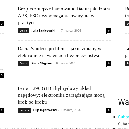
Bezpieczniejsze hamowanie Dacii: jak działa
R
ABS, ESC i wspomaganie awaryjne w
t
praktyce
0
S
Julia Jankowski
-
17 marca, 2026
Dacia
0
Dacia Sandero po lifcie – jakie zmiany w
J
elektronice i systemach bezpieczeństwa
p
Piotr Stępień
-
8 marca, 2026
Dacia
0
P
026
0
Ferrari 296 GTB i hybrydowy układ
napędowy: elektronika zarządzająca mocą
Wa
krok po kroku
Filip Dąbrowski
-
1 marca, 2026
1
Ferrari
0
Subar
Subar