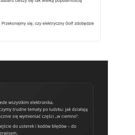
ubaru cieszy się tak wielką popularnością
Przekonajmy się, czy elektryczny Golf zdobędzie
zede wszystkim elektronika,
czymy trudne tematy po ludzku: jak działają
acznie się wymieniać części „w ciemno”.
dejście do usterek i kodów błędów – do
serwisem.