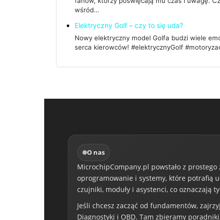
fanów, którzy poświęcają mu czas i uwagę. Cz
wśród…
Elektryczny Golf – czy to się uda?
Nowy elektryczny model Golfa budzi wiele emo
serca kierowców! #elektrycznyGolf #motoryza
O nas
MicrochipCompany.pl powstało z prostego za
oprogramowanie i systemy, które potrafią u
czujniki, moduły i asystenci, co oznaczają
Jeśli chcesz zacząć od fundamentów, zajrzy
Diagnostyki i OBD
. Tam zbieramy poradniki,