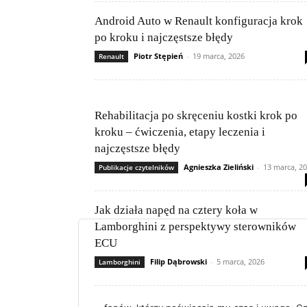
Android Auto w Renault konfiguracja krok
po kroku i najczęstsze błędy
Piotr Stępień
-
19 marca, 2026
Renault
Rehabilitacja po skręceniu kostki krok po
kroku – ćwiczenia, etapy leczenia i
najczęstsze błędy
Agnieszka Zieliński
-
13 marca, 2
Publikacje czytelników
Jak działa napęd na cztery koła w
Lamborghini z perspektywy sterowników
ECU
Filip Dąbrowski
-
5 marca, 2026
Lamborghini