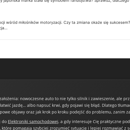
y japońska marka stała się symbolem fanbojstwa? Sprawdź, dlaczego S
cji wśród miłośników motoryzacji. Czy ta zmiana okaże się sukcesem? 
cja…
łożenia: nowoczesne auto to nie tylko silnik i zawieszenie, ale pr
łatwić jazdę… albo napsuć krwi, gdy pojawi się błąd. Dlatego tłuma
 typowe objawy oraz jak krok po kroku podejść do problemu, zanim z
j do
Elektroniki samochodowej
, a gdy interesuje Cię praktyczne po
 które pomagają szybciej zrozumieć sytuację i lepiej rozmawiać z 