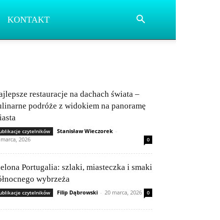
KONTAKT
ajlepsze restauracje na dachach świata –
ulinarne podróże z widokiem na panoramę
iasta
Stanisław Wieczorek
-
ublikacje czytelników
 marca, 2026
0
ielona Portugalia: szlaki, miasteczka i smaki
ółnocnego wybrzeża
Filip Dąbrowski
-
20 marca, 2026
ublikacje czytelników
0