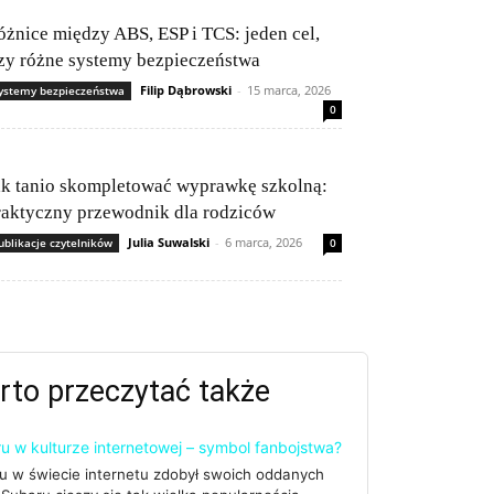
óżnice między ABS, ESP i TCS: jeden cel,
rzy różne systemy bezpieczeństwa
Filip Dąbrowski
-
15 marca, 2026
ystemy bezpieczeństwa
0
ak tanio skompletować wyprawkę szkolną:
raktyczny przewodnik dla rodziców
Julia Suwalski
-
6 marca, 2026
ublikacje czytelników
0
rto przeczytać także
u w kulturze internetowej – symbol fanbojstwa?
u w świecie internetu zdobył swoich oddanych