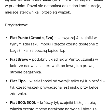
w przednim. Różni się natomiast dokładna konfiguracja,
miejsce sterownika i przebieg wiązek.
Przykładowo:
Fiat Punto (Grande, Evo)
– zazwyczaj 4 czujniki w
tylnym zderzaku; moduł i złącza często dostępne z
bagażnika, za boczną tapicerką.
Fiat Bravo
– podobny układ jak w Punto, czujniki w
kolorze nadwozia, sterownik po lewej lub prawej
stronie bagażnika.
Fiat Tipo
– w zależności od wersji: tylko tył lub przód +
tył; część wiązek prowadzona jest nisko przy belce
zderzaka.
Fiat 500/500L
– krótszy tył, czujniki bliżej siebie,
wiązka często mocno narażona na wodę i błoto za