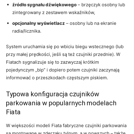
źródło sygnału dźwiękowego
– brzęczyk osobny lub
zintegrowany z zestawem wskaźników,
opcjonalny wyświetlacz
– osobny lub na ekranie
radia/licznika.
System uruchamia się po wbiciu biegu wstecznego (lub
przy małej prędkości, jeśli są też czujniki przednie). W
Fiatach sygnalizuje się to zazwyczaj krótkim
pojedynczym „bip” i dopiero potem czujniki zaczynają
informować o przeszkodach częstszym piskiem.
Typowa konfiguracja czujników
parkowania w popularnych modelach
Fiata
W większości modeli Fiata fabryczne czujniki parkowania
są montowane w zderzaku tylnym, a w nowszych – także