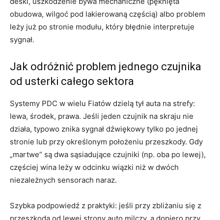
deski, uszkodzenie bywa mechaniczne (pęknięta
obudowa, wilgoć pod lakierowaną częścią) albo problem
leży już po stronie modułu, który błędnie interpretuje
sygnał.
Jak odróżnić problem jednego czujnika
od usterki całego sektora
Systemy PDC w wielu Fiatów dzielą tył auta na strefy:
lewa, środek, prawa. Jeśli jeden czujnik na skraju nie
działa, typowo znika sygnał dźwiękowy tylko po jednej
stronie lub przy określonym położeniu przeszkody. Gdy
„martwe” są dwa sąsiadujące czujniki (np. oba po lewej),
częściej wina leży w odcinku wiązki niż w dwóch
niezależnych sensorach naraz.
Szybka podpowiedź z praktyki: jeśli przy zbliżaniu się z
przeszkodą od lewej strony auto milczy, a dopiero przy