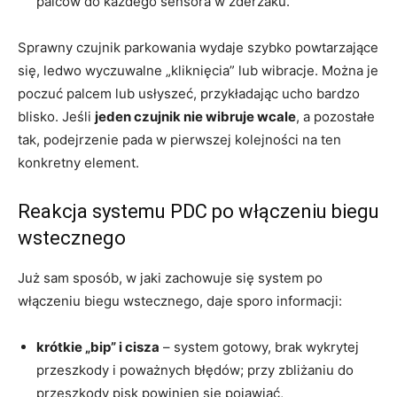
palców do każdego sensora w zderzaku.
Sprawny czujnik parkowania wydaje szybko powtarzające
się, ledwo wyczuwalne „kliknięcia” lub wibracje. Można je
poczuć palcem lub usłyszeć, przykładając ucho bardzo
blisko. Jeśli
jeden czujnik nie wibruje wcale
, a pozostałe
tak, podejrzenie pada w pierwszej kolejności na ten
konkretny element.
Reakcja systemu PDC po włączeniu biegu
wstecznego
Już sam sposób, w jaki zachowuje się system po
włączeniu biegu wstecznego, daje sporo informacji:
krótkie „bip” i cisza
– system gotowy, brak wykrytej
przeszkody i poważnych błędów; przy zbliżaniu do
przeszkody pisk powinien się pojawiać,