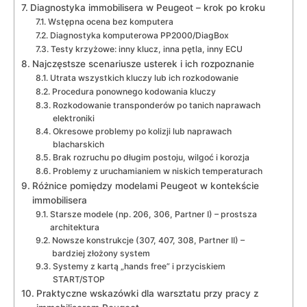
Diagnostyka immobilisera w Peugeot – krok po kroku
Wstępna ocena bez komputera
Diagnostyka komputerowa PP2000/DiagBox
Testy krzyżowe: inny klucz, inna pętla, inny ECU
Najczęstsze scenariusze usterek i ich rozpoznanie
Utrata wszystkich kluczy lub ich rozkodowanie
Procedura ponownego kodowania kluczy
Rozkodowanie transponderów po tanich naprawach
elektroniki
Okresowe problemy po kolizji lub naprawach
blacharskich
Brak rozruchu po długim postoju, wilgoć i korozja
Problemy z uruchamianiem w niskich temperaturach
Różnice pomiędzy modelami Peugeot w kontekście
immobilisera
Starsze modele (np. 206, 306, Partner I) – prostsza
architektura
Nowsze konstrukcje (307, 407, 308, Partner II) –
bardziej złożony system
Systemy z kartą „hands free” i przyciskiem
START/STOP
Praktyczne wskazówki dla warsztatu przy pracy z