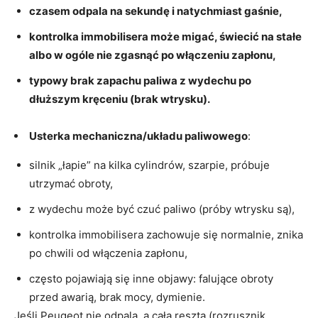
czasem odpala na sekundę i natychmiast gaśnie,
kontrolka immobilisera może migać, świecić na stałe
albo w ogóle nie zgasnąć po włączeniu zapłonu,
typowy brak zapachu paliwa z wydechu po
dłuższym kręceniu (brak wtrysku).
Usterka mechaniczna/układu paliwowego
:
silnik „łapie” na kilka cylindrów, szarpie, próbuje
utrzymać obroty,
z wydechu może być czuć paliwo (próby wtrysku są),
kontrolka immobilisera zachowuje się normalnie, znika
po chwili od włączenia zapłonu,
często pojawiają się inne objawy: falujące obroty
przed awarią, brak mocy, dymienie.
Jeśli Peugeot nie odpala, a cała reszta (rozrusznik,