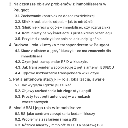
Najczęstsze objawy problemów z immobiliserem w
Peugeot
Zachowanie kontrolek na desce rozdzielczej
Silnik kręci, ale nie odpala – jak to odróżnić
Silnik nie kręci w ogóle – immobiliser, czy rozrusznik?
Komunikaty na wyświetlaczu i puste kreski przebiegu
Przykład z praktyki: odpala na sekundę i gaśnie
Budowa i rola kluczyka z transponderem w Peugeot
Klucz z pilotem a „goły” kluczyk – co ma znaczenie dla
immobilisera
Czym jest transponder RFID w kluczyku
Jak transponder współpracuje z pętlą anteny i BSI/ECU
Typowe uszkodzenia transpondera w kluczyku
Pętla antenowa stacyjki – rola, lokalizacja, awarie
Jak wygląda i gdzie jej szukać
Objawy uszkodzenia lub złego styku pętli
Prosty test pętli antenowej w warunkach
warsztatowych
Moduł BSI i jego rola w immobiliserze
BSI jako centrum zarządzania kodami kluczy
Problemy z zasilaniem i masą BSI
Różnica między „immo off” w ECU a naprawą BSI