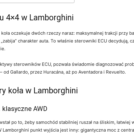
du 4×4 w Lamborghini
koła oczekuje dwóch rzeczy naraz: maksymalnej trakcji przy 
a „zabija” charakter auta. To właśnie sterowniki ECU decydują, c
ie.
pektywy sterowników ECU, pozwala świadomie diagnozować probl
 od Gallardo, przez Huracána, aż po Aventadora i Revuelto.
ry koła w Lamborghini
a klasyczne AWD
ał po to, żeby samochód stabilniej ruszał na śliskim, łatwiej 
 Lamborghini punkt wyjścia jest inny: gigantyczna moc z centr