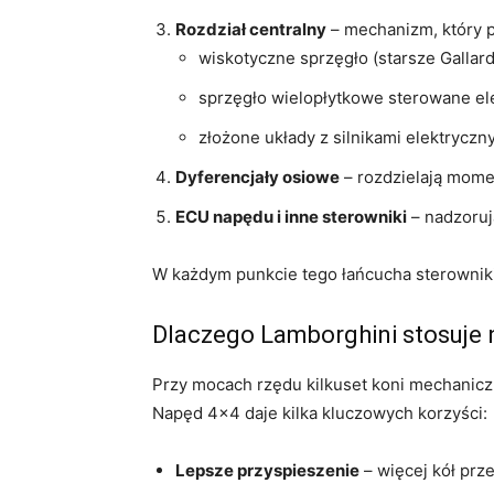
Rozdział centralny
– mechanizm, który p
wiskotyczne sprzęgło (starsze Gallard
sprzęgło wielopłytkowe sterowane el
złożone układy z silnikami elektryczny
Dyferencjały osiowe
– rozdzielają mome
ECU napędu i inne sterowniki
– nadzorują
W każdym punkcie tego łańcucha sterowniki 
Dlaczego Lamborghini stosuje 
Przy mocach rzędu kilkuset koni mechanic
Napęd 4×4 daje kilka kluczowych korzyści:
Lepsze przyspieszenie
– więcej kół prz