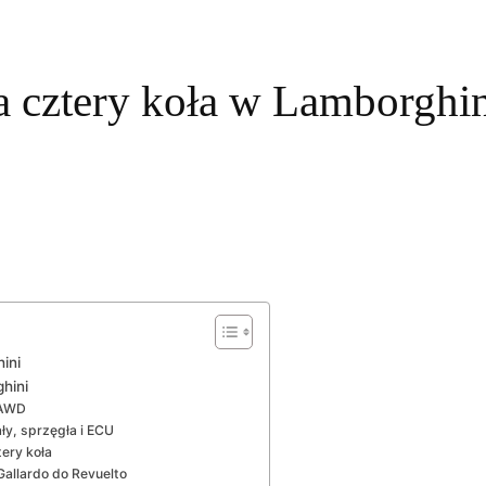
na cztery koła w Lamborghi
ini
hini
 AWD
ały, sprzęgła i ECU
ery koła
Gallardo do Revuelto