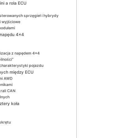
ni a rola ECU
sterowanych sprzęgieł i hybrydy
i wyjściowe
modułami
i napędu 4×4
nizacja z napędem 4×4
ilności”
charakterystyki pojazdu
anych między ECU
ini AWD
wnikami
trali CAN
ędnych
ztery koła
skrętu