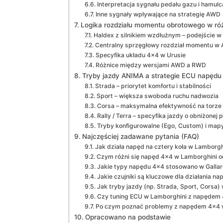
Interpretacja sygnału pedału gazu i hamul
Inne sygnały wpływające na strategię AWD
Logika rozdziału momentu obrotowego w ró
Haldex z silnikiem wzdłużnym – podejście w
Centralny sprzęgłowy rozdział momentu w
Specyfika układu 4×4 w Urusie
Różnice między wersjami AWD a RWD
Tryby jazdy ANIMA a strategie ECU napędu
Strada – priorytet komfortu i stabilności
Sport – większa swoboda ruchu nadwozia
Corsa – maksymalna efektywność na torze
Rally / Terra – specyfika jazdy o obniżonej
Tryby konfigurowalne (Ego, Custom) i map
Najczęściej zadawane pytania (FAQ)
Jak działa napęd na cztery koła w Lamborg
Czym różni się napęd 4×4 w Lamborghini
Jakie typy napędu 4×4 stosowano w Gallard
Jakie czujniki są kluczowe dla działania 
Jak tryby jazdy (np. Strada, Sport, Corsa
Czy tuning ECU w Lamborghini z napędem 
Po czym poznać problemy z napędem 4×4 w
Opracowano na podstawie