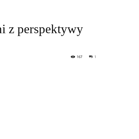
ni z perspektywy
167
1