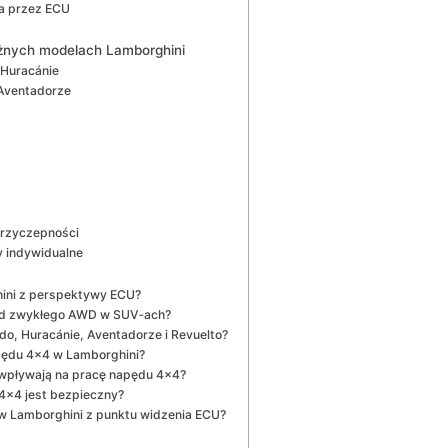
ca przez ECU
żnych modelach Lamborghini
 Huracánie
 Aventadorze
 przyczepności
y indywidualne
hini z perspektywy ECU?
 od zwykłego AWD w SUV‑ach?
o, Huracánie, Aventadorze i Revuelto?
napędu 4×4 w Lamborghini?
) wpływają na pracę napędu 4×4?
4×4 jest bezpieczny?
 Lamborghini z punktu widzenia ECU?