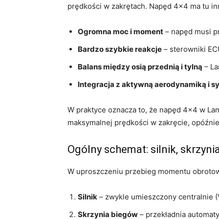
prędkości w zakrętach. Napęd 4×4 ma tu inn
Ogromna moc i moment
– napęd musi pr
Bardzo szybkie reakcje
– sterowniki EC
Balans między osią przednią i tylną
– La
Integracja z aktywną aerodynamiką i sy
W praktyce oznacza to, że napęd 4×4 w Lamb
maksymalnej prędkości w zakręcie, opóźnie
Ogólny schemat: silnik, skrzynia
W uproszczeniu przebieg momentu obroto
Silnik
– zwykle umieszczony centralnie (
Skrzynia biegów
– przekładnia automat