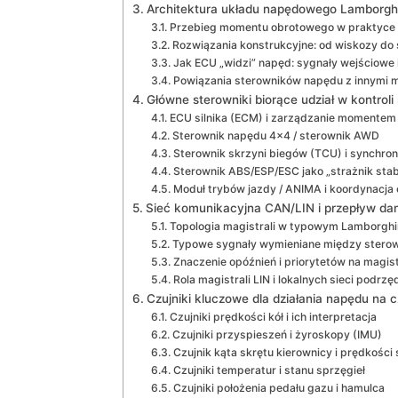
Architektura układu napędowego Lamborghi
Przebieg momentu obrotowego w praktyce
Rozwiązania konstrukcyjne: od wiskozy do 
Jak ECU „widzi” napęd: sygnały wejściowe 
Powiązania sterowników napędu z innymi 
Główne sterowniki biorące udział w kontrol
ECU silnika (ECM) i zarządzanie momentem
Sterownik napędu 4×4 / sterownik AWD
Sterownik skrzyni biegów (TCU) i synchro
Sterownik ABS/ESP/ESC jako „strażnik stab
Moduł trybów jazdy / ANIMA i koordynacja 
Sieć komunikacyjna CAN/LIN i przepływ d
Topologia magistrali w typowym Lamborgh
Typowe sygnały wymieniane między stero
Znaczenie opóźnień i priorytetów na magis
Rola magistrali LIN i lokalnych sieci podrz
Czujniki kluczowe dla działania napędu na c
Czujniki prędkości kół i ich interpretacja
Czujniki przyspieszeń i żyroskopy (IMU)
Czujnik kąta skrętu kierownicy i prędkości 
Czujniki temperatur i stanu sprzęgieł
Czujniki położenia pedału gazu i hamulca