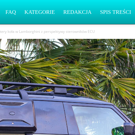
FAQ
KATEGORIE
REDAKCJA
SPIS TREŚCI
cztery koła w Lamborghini z perspektywy sterowników ECU