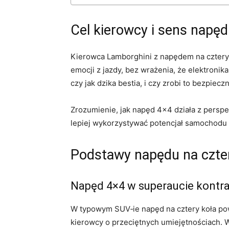
Cel kierowcy i sens napę
Kierowca Lamborghini z napędem na cztery 
emocji z jazdy, bez wrażenia, że elektronik
czy jak dzika bestia, i czy zrobi to bezpieczn
Zrozumienie, jak napęd 4×4 działa z pers
lepiej wykorzystywać potencjał samochodu –
Podstawy napędu na czte
Napęd 4×4 w superaucie kontr
W typowym SUV‑ie napęd na cztery koła powst
kierowcy o przeciętnych umiejętnościach. W