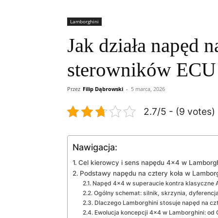
Lamborghini
Jak działa napęd 
sterowników ECU
Przez
Filip Dąbrowski
-
5 marca, 2026
2.7/5 - (9 votes)
Nawigacja:
Cel kierowcy i sens napędu 4×4 w Lamborgh
Podstawy napędu na cztery koła w Lamborg
Napęd 4×4 w superaucie kontra klasyczne
Ogólny schemat: silnik, skrzynia, dyferencj
Dlaczego Lamborghini stosuje napęd na czt
Ewolucja koncepcji 4×4 w Lamborghini: od 