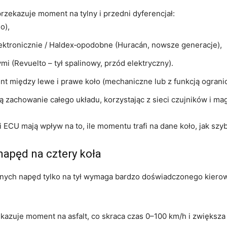
rzekazuje moment na tylny i przedni dyferencjał:
o),
ektronicznie / Haldex‑opodobne (Huracán, nowsze generacje),
mi (Revuelto – tył spalinowy, przód elektryczny).
nt między lewe i prawe koło (mechaniczne lub z funkcją ograni
 zachowanie całego układu, korzystając z sieci czujników i mag
ECU mają wpływ na to, ile momentu trafi na dane koło, jak szyb
napęd na cztery koła
znych napęd tylko na tył wymaga bardzo doświadczonego kierow
ekazuje moment na asfalt, co skraca czas 0–100 km/h i zwiększa