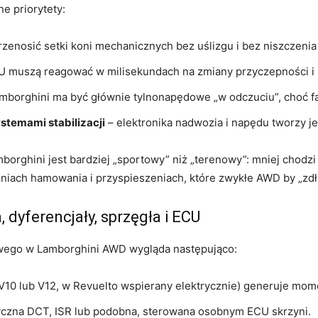
e priorytety:
zenosić setki koni mechanicznych bez uślizgu i bez niszczenia 
U muszą reagować w milisekundach na zmiany przyczepności i i
mborghini ma być głównie tylnonapędowe „w odczuciu”, choć fak
stemami stabilizacji
– elektronika nadwozia i napędu tworzy j
orghini jest bardziej „sportowy” niż „terenowy”: mniej chodzi 
niach hamowania i przyspieszeniach, które zwykłe AWD by „zdł
, dyferencjały, sprzęgła i ECU
wego w Lamborghini AWD wygląda następująco:
V10 lub V12, w Revuelto wspierany elektrycznie) generuje mom
yczna DCT, ISR lub podobna, sterowana osobnym ECU skrzyni.