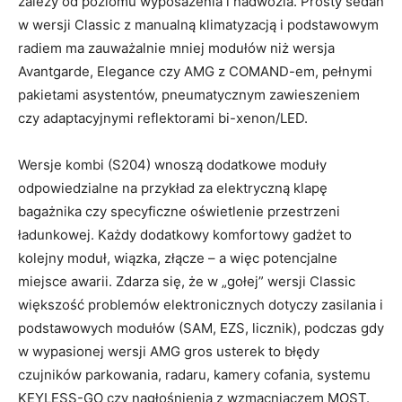
zależy od poziomu wyposażenia i nadwozia. Prosty sedan
w wersji Classic z manualną klimatyzacją i podstawowym
radiem ma zauważalnie mniej modułów niż wersja
Avantgarde, Elegance czy AMG z COMAND-em, pełnymi
pakietami asystentów, pneumatycznym zawieszeniem
czy adaptacyjnymi reflektorami bi-xenon/LED.
Wersje kombi (S204) wnoszą dodatkowe moduły
odpowiedzialne na przykład za elektryczną klapę
bagażnika czy specyficzne oświetlenie przestrzeni
ładunkowej. Każdy dodatkowy komfortowy gadżet to
kolejny moduł, wiązka, złącze – a więc potencjalne
miejsce awarii. Zdarza się, że w „gołej” wersji Classic
większość problemów elektronicznych dotyczy zasilania i
podstawowych modułów (SAM, EZS, licznik), podczas gdy
w wypasionej wersji AMG gros usterek to błędy
czujników parkowania, radaru, kamery cofania, systemu
KEYLESS-GO czy nagłośnienia z wzmacniaczem MOST.