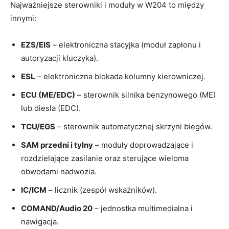
Najważniejsze sterowniki i moduły w W204 to między
innymi:
EZS/EIS
– elektroniczna stacyjka (moduł zapłonu i
autoryzacji kluczyka).
ESL
– elektroniczna blokada kolumny kierowniczej.
ECU (ME/EDC)
– sterownik silnika benzynowego (ME)
lub diesla (EDC).
TCU/EGS
– sterownik automatycznej skrzyni biegów.
SAM przedni i tylny
– moduły doprowadzające i
rozdzielające zasilanie oraz sterujące wieloma
obwodami nadwozia.
IC/ICM
– licznik (zespół wskaźników).
COMAND/Audio 20
– jednostka multimedialna i
nawigacja.