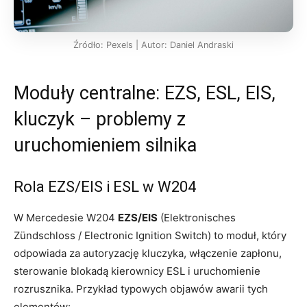
Źródło: Pexels | Autor: Daniel Andraski
Moduły centralne: EZS, ESL, EIS,
kluczyk – problemy z
uruchomieniem silnika
Rola EZS/EIS i ESL w W204
W Mercedesie W204
EZS/EIS
(Elektronisches
Zündschloss / Electronic Ignition Switch) to moduł, który
odpowiada za autoryzację kluczyka, włączenie zapłonu,
sterowanie blokadą kierownicy ESL i uruchomienie
rozrusznika. Przykład typowych objawów awarii tych
elementów: