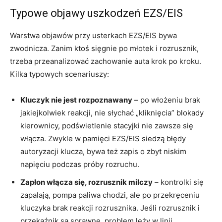
Typowe objawy uszkodzeń EZS/EIS
Warstwa objawów przy usterkach EZS/EIS bywa
zwodnicza. Zanim ktoś sięgnie po młotek i rozrusznik,
trzeba przeanalizować zachowanie auta krok po kroku.
Kilka typowych scenariuszy:
Kluczyk nie jest rozpoznawany
– po włożeniu brak
jakiejkolwiek reakcji, nie słychać „kliknięcia” blokady
kierownicy, podświetlenie stacyjki nie zawsze się
włącza. Zwykle w pamięci EZS/EIS siedzą błędy
autoryzacji klucza, bywa też zapis o zbyt niskim
napięciu podczas próby rozruchu.
Zapłon włącza się, rozrusznik milczy
– kontrolki się
zapalają, pompa paliwa chodzi, ale po przekręceniu
kluczyka brak reakcji rozrusznika. Jeśli rozrusznik i
przekaźnik są sprawne, problem leży w linii