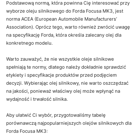
Podstawową normą, która powinna Cię interesować przy
wyborze oleju silnikowego​ do Forda Focusa MK3, jest
norma ACEA (European Automobile Manufacturers’
Association). Oprócz tego, warto również zwrócić ⁢uwagę
na specyfikację Forda, która określa zalecany olej dla
konkretnego‌ modelu.
Warto zauważyć, że nie wszystkie​ oleje silnikowe
spełniają ‌te normy, dlatego‍ należy ⁤dokładnie sprawdzić
etykiety i specyfikacje produktów przed ⁢podjęciem
‍decyzji. Wybierając olej silnikowy, nie warto⁣ oszczędzać
na jakości, ponieważ właściwy olej może ‌wpłynąć na​
wydajność i trwałość⁤ silnika.
Aby ułatwić Ci wybór, przygotowaliśmy ‌tabelę
porównawczą⁣ najpopularniejszych olejów silnikowych dla
⁣Forda Focusa ‌MK3: