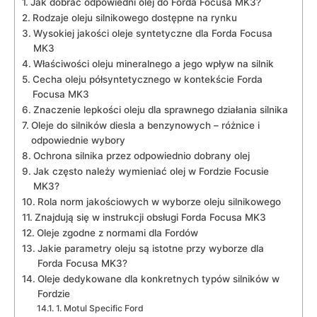
Jak ⁤dobrać odpowiedni ⁣olej ​do Forda Focusa MK3?
Rodzaje oleju silnikowego dostępne na‍ rynku
Wysokiej jakości​ oleje syntetyczne dla Forda Focusa
MK3
Właściwości oleju mineralnego ​a jego wpływ ‌na silnik
Cecha oleju półsyntetycznego w kontekście ⁤Forda
Focusa MK3
Znaczenie lepkości ⁤oleju dla sprawnego działania silnika
Oleje do silników diesla ⁢a​ benzynowych – różnice⁤ i
odpowiednie wybory
Ochrona silnika przez​ odpowiednio dobrany ⁣olej
Jak często należy wymieniać olej w‍ Fordzie Focusie
MK3?
Rola norm jakościowych w wyborze oleju silnikowego
Znajdują się w instrukcji obsługi Forda Focusa MK3
Oleje zgodne z normami dla Fordów
Jakie parametry oleju są istotne przy wyborze dla
Forda Focusa‍ MK3?
Oleje dedykowane ‌dla​ konkretnych typów silników ⁣w
Fordzie
1. Motul Specific Ford