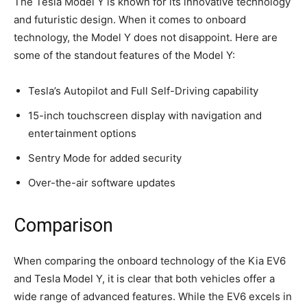
The Tesla Model Y is ⁢known for its innovative technology
‌and futuristic design. When⁤ it comes to onboard‌
technology, the Model Y does not‍ disappoint. Here are
some of the standout features⁣ of the Model‍ Y:
Tesla’s Autopilot and‌ Full Self-Driving ​capability
15-inch touchscreen display with navigation and
entertainment options
Sentry Mode for ⁣added security
Over-the-air software updates
Comparison
When comparing the onboard technology of the Kia ⁣EV6
and Tesla Model Y, it is clear ⁢that both vehicles offer a
wide range⁣ of advanced features. While the EV6 excels in