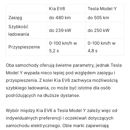
Kia EV6
Tesla Model Y
Zasięg
do 480​ km
do 505 km
Szybkość
do 239 kW
do⁣ 250 kW
ładowania
0-100‌ km/h w
0-100 km/h w
Przyspieszenie
5,2 s
4,8 s
Oba samochody oferują świetne parametry, jednak Tesla
Model Y wypada nieco lepiej pod względem zasięgu i
przyspieszenia. Z kolei Kia EV6 zachwyca możliwością
szybkiego ładowania, co może być istotne dla osób
podróżujących na dłuższe dystanse.
Wybór między Kia EV6 a Tesla Model Y zależy więc od
indywidualnych preferencji i oczekiwań dotyczących
samochodu elektrycznego. Obie marki zapewniają