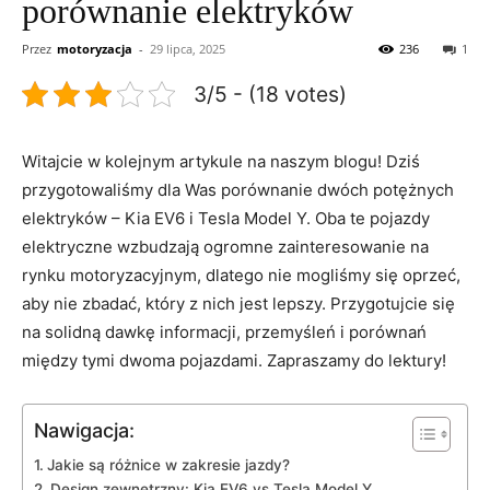
porównanie elektryków
Przez
motoryzacja
-
29 lipca, 2025
236
1
3/5 - (18 votes)
Witajcie​ w kolejnym artykule na naszym blogu! Dziś
przygotowaliśmy dla Was porównanie dwóch potężnych
elektryków – Kia EV6 i Tesla Model ⁣Y. Oba te ‌pojazdy
elektryczne ⁤wzbudzają ogromne zainteresowanie na
rynku motoryzacyjnym, dlatego nie mogliśmy się oprzeć,
aby nie zbadać, który z nich​ jest lepszy. Przygotujcie się
na solidną dawkę informacji, ⁣przemyśleń i porównań
między tymi dwoma pojazdami. Zapraszamy do lektury!
Nawigacja:
Jakie są różnice w zakresie jazdy?
Design zewnętrzny: Kia EV6 vs Tesla Model Y