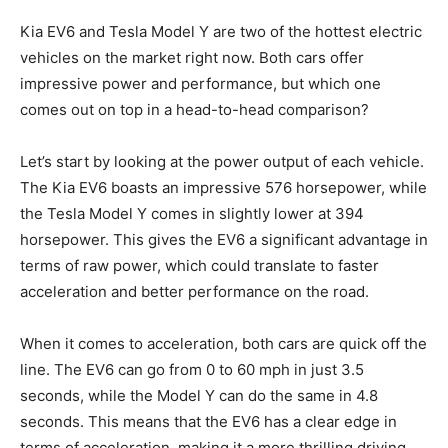
Kia EV6 and Tesla Model Y‌ are‍ two of the ‍hottest electric
vehicles on the market right now. Both cars offer
impressive power and performance, but which one
comes out on ​top in a head-to-head ‌comparison?
Let’s start​ by looking at the power output of each vehicle.
The Kia EV6 boasts ⁢an impressive 576 horsepower, while
the Tesla Model Y comes in slightly ​lower at ⁤394
horsepower. ‌This gives the⁤ EV6 a significant advantage in
terms ⁢of raw power, which could translate to faster
acceleration and better performance on the road.
When it comes to acceleration, both cars are quick off the
line. The EV6 can go from 0 to 60 mph ⁤in just 3.5
seconds, while the Model Y ‍can ⁢do the same in⁢ 4.8⁤
seconds. This means that the EV6 has⁢ a clear edge in
terms of acceleration, making it a​ more⁢ thrilling driving