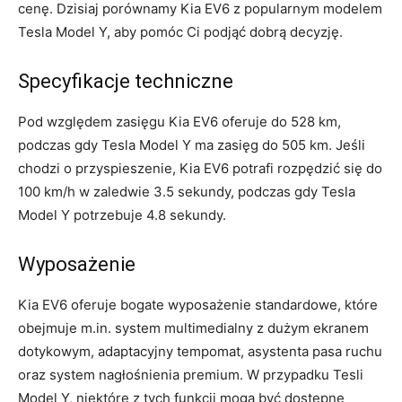
cenę. Dzisiaj porównamy Kia EV6 z ⁢popularnym modelem
Tesla Model Y, aby pomóc ⁣Ci podjąć dobrą decyzję.
Specyfikacje techniczne
Pod względem zasięgu Kia EV6 oferuje do 528 km,
podczas gdy Tesla Model Y ma zasięg do 505‍ km. Jeśli
chodzi⁤ o przyspieszenie, Kia EV6 potrafi rozpędzić się ​do
100 ⁤km/h w ‌zaledwie 3.5 sekundy, podczas gdy Tesla
Model ​Y potrzebuje 4.8 sekundy.
Wyposażenie
Kia EV6 oferuje bogate wyposażenie standardowe, które
‍obejmuje m.in. system⁣ multimedialny z dużym ekranem
dotykowym, adaptacyjny tempomat, ​asystenta ⁢pasa ruchu
oraz system ​nagłośnienia premium. W przypadku Tesli
Model Y, niektóre z tych funkcji mogą być dostępne