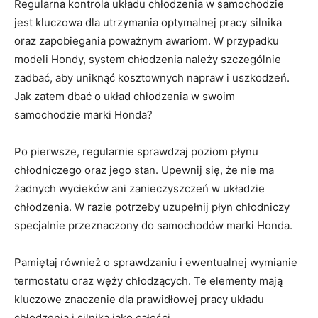
Regularna kontrola układu​ chłodzenia w samochodzie
jest kluczowa dla‌ utrzymania⁣ optymalnej pracy silnika
oraz zapobiegania poważnym⁤ awariom. W ⁣przypadku
⁣modeli Hondy, system chłodzenia należy ⁣szczególnie
zadbać, aby uniknąć kosztownych napraw i uszkodzeń.
Jak zatem⁤ dbać o układ chłodzenia w⁣ swoim
⁤samochodzie marki Honda?
Po pierwsze, regularnie ‍sprawdzaj poziom płynu
chłodniczego‌ oraz jego​ stan. Upewnij się, że nie ma
⁢żadnych wycieków ani zanieczyszczeń‍ w układzie
chłodzenia. W ​razie‌ potrzeby uzupełnij‍ płyn‌ chłodniczy
specjalnie przeznaczony do samochodów marki ⁤Honda.
Pamiętaj również o sprawdzaniu‍ i ewentualnej wymianie
⁣termostatu oraz węży chłodzących. Te ‍elementy⁣ mają
kluczowe znaczenie ‌dla prawidłowej⁤ pracy układu
chłodzenia i ​silnika jako całości.