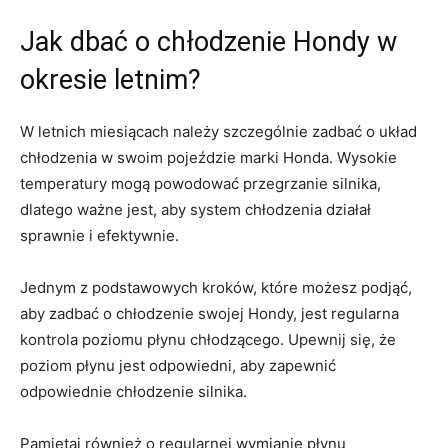
Jak ⁤dbać ‌o chłodzenie Hondy ⁤w
okresie letnim?
W letnich miesiącach ⁢należy szczególnie zadbać o układ
chłodzenia​ w⁣ swoim⁢ pojeździe marki ‍Honda. ​Wysokie
temperatury mogą⁤ powodować ‍przegrzanie silnika,
dlatego ważne⁢ jest,‍ aby system chłodzenia działał
sprawnie i efektywnie.
Jednym z podstawowych kroków,⁣ które możesz podjąć,
aby⁣ zadbać o chłodzenie ‌swojej Hondy,⁢ jest regularna
‍kontrola poziomu⁢ płynu chłodzącego. Upewnij się, ⁣że
poziom ​płynu jest odpowiedni, aby zapewnić
odpowiednie chłodzenie silnika.
Pamiętaj również o regularnej wymianie płynu