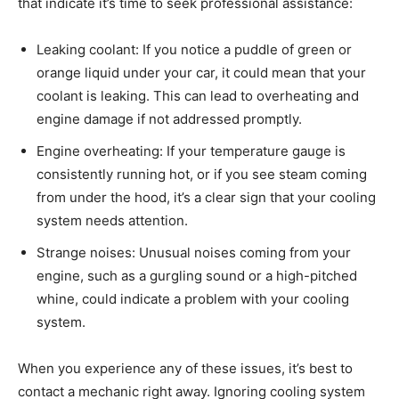
that indicate it’s ⁣time ⁤to seek ‍professional assistance:
Leaking ‌coolant: If you notice ‍a⁣ puddle‌ of ‌green ⁢or
orange liquid under​ your car, it could⁤ mean that‍ your
coolant is leaking.⁣ This can ​lead to overheating⁣ and
⁤engine damage if not ⁢addressed promptly.
Engine ⁣overheating: If ⁣your temperature gauge is
consistently running hot, or if you see steam coming
from under the‌ hood, it’s a ‌clear sign that your ‌cooling
⁢system needs attention.
Strange ⁢noises: Unusual noises coming⁣ from your
engine, such as ⁢a‌ gurgling sound or ​a high-pitched
⁤whine, could indicate ‍a problem with your cooling⁣
system.
When you ​experience any of ‍these issues, it’s best to​
contact a mechanic right away. Ignoring ‌cooling system