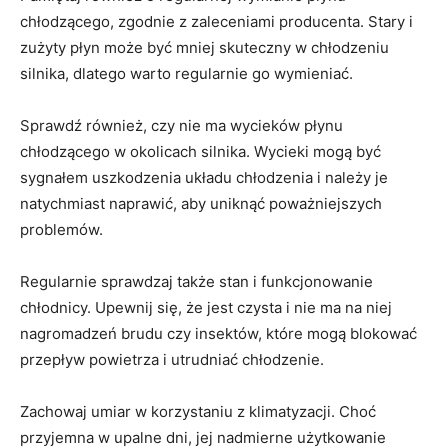
‍chłodzącego, zgodnie z zaleceniami producenta. Stary i
zużyty​ płyn może być mniej skuteczny ⁤w chłodzeniu
⁢silnika, dlatego warto regularnie​ go ⁣wymieniać.
Sprawdź również, ⁤czy nie ma wycieków‌ płynu
chłodzącego w okolicach silnika. Wycieki mogą być
sygnałem uszkodzenia układu chłodzenia ‍i należy je‌
natychmiast naprawić, aby ​uniknąć poważniejszych
problemów.
Regularnie sprawdzaj ⁢także stan i funkcjonowanie
chłodnicy.‌ Upewnij się, ⁢że jest czysta i nie ma ‍na niej‌
nagromadzeń brudu czy insektów, które mogą ‍blokować
przepływ⁢ powietrza i‍ utrudniać⁤ chłodzenie.
Zachowaj ⁣umiar⁢ w korzystaniu z klimatyzacji. Choć
przyjemna⁣ w upalne dni, jej nadmierne użytkowanie