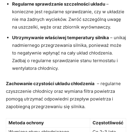
Regularne sprawdzanie⁤ szczelności ⁢układu
–⁢
konieczne jest regularne sprawdzanie, czy w‌ układzie
nie ⁢ma żadnych wycieków. Zwróć szczególną uwagę​
na uszczelki, węże oraz zbiornik wyrównawczy.
Utrzymywanie⁤ właściwej temperatury silnika
– ⁣unikaj
‌nadmiernego przegrzewania silnika, ponieważ może
to negatywnie wpłynąć na cały układ⁤ chłodzenia.⁤
Zadbaj o ‌regularne sprawdzanie stanu ⁢termostatu i
wentylatora chłodnicy.
Zachowanie⁢ czystości ​układu chłodzenia
⁤ – regularne⁤
czyszczenie chłodnicy⁤ oraz wymiana filtra powietrza
pomogą utrzymać odpowiedni przepływ​ powietrza i
zapobiegną przegrzewaniu się ⁤silnika.
Metoda ochrony
Częstotliwość
Wymiana ⁤płynu chłodniczego
Co 2-3 lata