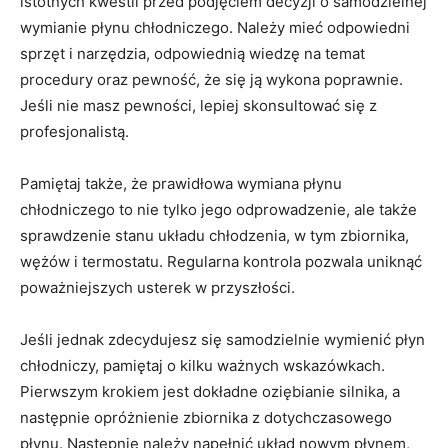
istotnych kwestii przed ⁢podjęciem decyzji o samodzielnej
wymianie ‌płynu chłodniczego. Należy mieć odpowiedni
sprzęt i narzędzia, odpowiednią wiedzę na temat
procedury oraz pewność, że się‌ ją wykona ‍poprawnie.
Jeśli nie masz pewności, lepiej skonsultować się⁣ z
profesjonalistą.
Pamiętaj także, że prawidłowa​ wymiana płynu
‍chłodniczego to ​nie tylko jego odprowadzenie,⁤ ale⁢ także
⁢sprawdzenie stanu‌ układu chłodzenia, w tym zbiornika,
wężów i‍ termostatu. Regularna kontrola pozwala uniknąć
poważniejszych usterek w przyszłości.
Jeśli ​jednak zdecydujesz⁣ się samodzielnie wymienić płyn
chłodniczy, pamiętaj o kilku ważnych wskazówkach.
Pierwszym krokiem‌ jest dokładne oziębianie silnika, a
następnie opróżnienie zbiornika z‌ dotychczasowego
płynu. Następnie należy napełnić układ nowym płynem,