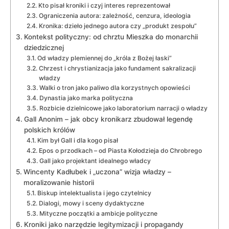
Kto pisał kroniki i czyj interes reprezentował
Ograniczenia autora: zależność, cenzura, ideologia
Kronika: dzieło jednego autora czy „produkt zespołu”
Kontekst polityczny: od chrztu Mieszka do monarchii
dziedzicznej
Od władzy plemiennej do „króla z Bożej łaski”
Chrzest i chrystianizacja jako fundament sakralizacji
władzy
Walki o tron jako paliwo dla korzystnych opowieści
Dynastia jako marka polityczna
Rozbicie dzielnicowe jako laboratorium narracji o władzy
Gall Anonim – jak obcy kronikarz zbudował legendę
polskich królów
Kim był Gall i dla kogo pisał
Epos o przodkach – od Piasta Kołodzieja do Chrobrego
Gall jako projektant idealnego władcy
Wincenty Kadłubek i „uczona” wizja władzy –
moralizowanie historii
Biskup intelektualista i jego czytelnicy
Dialogi, mowy i sceny dydaktyczne
Mityczne początki a ambicje polityczne
Kroniki jako narzędzie legitymizacji i propagandy