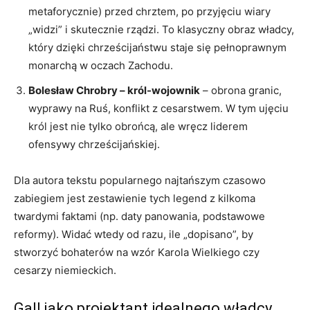
metaforycznie) przed chrztem, po przyjęciu wiary
„widzi” i skutecznie rządzi. To klasyczny obraz władcy,
który dzięki chrześcijaństwu staje się pełnoprawnym
monarchą w oczach Zachodu.
Bolesław Chrobry – król-wojownik
– obrona granic,
wyprawy na Ruś, konflikt z cesarstwem. W tym ujęciu
król jest nie tylko obrońcą, ale wręcz liderem
ofensywy chrześcijańskiej.
Dla autora tekstu popularnego najtańszym czasowo
zabiegiem jest zestawienie tych legend z kilkoma
twardymi faktami (np. daty panowania, podstawowe
reformy). Widać wtedy od razu, ile „dopisano”, by
stworzyć bohaterów na wzór Karola Wielkiego czy
cesarzy niemieckich.
Gall jako projektant idealnego władcy