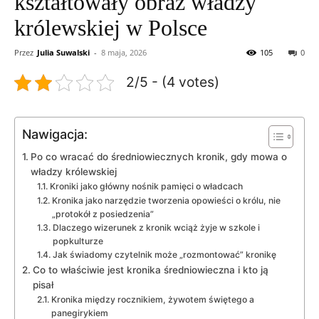
kształtowały obraz władzy
królewskiej w Polsce
Przez
Julia Suwalski
-
8 maja, 2026
105
0
2/5 - (4 votes)
Nawigacja:
Po co wracać do średniowiecznych kronik, gdy mowa o
władzy królewskiej
Kroniki jako główny nośnik pamięci o władcach
Kronika jako narzędzie tworzenia opowieści o królu, nie
„protokół z posiedzenia”
Dlaczego wizerunek z kronik wciąż żyje w szkole i
popkulturze
Jak świadomy czytelnik może „rozmontować” kronikę
Co to właściwie jest kronika średniowieczna i kto ją
pisał
Kronika między rocznikiem, żywotem świętego a
panegirykiem