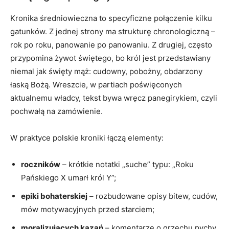
Kronika średniowieczna to specyficzne połączenie kilku
gatunków. Z jednej strony ma strukturę chronologiczną –
rok po roku, panowanie po panowaniu. Z drugiej, często
przypomina żywot świętego, bo król jest przedstawiany
niemal jak święty mąż: cudowny, pobożny, obdarzony
łaską Bożą. Wreszcie, w partiach poświęconych
aktualnemu władcy, tekst bywa wręcz panegirykiem, czyli
pochwałą na zamówienie.
W praktyce polskie kroniki łączą elementy:
roczników
– krótkie notatki „suche” typu: „Roku
Pańskiego X umarł król Y”;
epiki bohaterskiej
– rozbudowane opisy bitew, cudów,
mów motywacyjnych przed starciem;
moralizujących kazań
– komentarze o grzechu pychy,