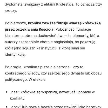
dyplomata, związany z elitami Królestwa. To oznacza trzy
rzeczy:
Po pierwsze,
kronika zawsze filtruje władzę królewską
przez oczekiwania Kościoła
. Pobożność, fundacje
klasztorne, obrona duchowieństwa – to elementy, które
autorzy szczególnie chętnie nagłaśniają, bo pokazują
króla jako sojusznika instytucji, z którą sami się
identyfikują.
Po drugie, kronikarz pisze dla patrona – czy to
konkretnego władcy, czy szerzej: jego dynastii lub obozu
politycznego. W efekcie:
„nasi” królowie są wspaniali, nawet jeśli popadli w
konflikty;
„obcy” lub rywale bywają przedstawiani jako heretycy,