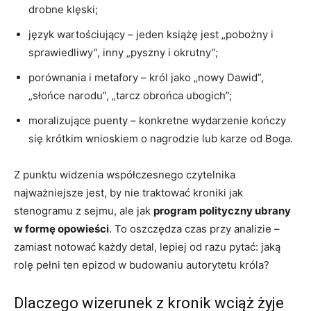
drobne klęski;
język wartościujący – jeden książę jest „pobożny i
sprawiedliwy”, inny „pyszny i okrutny”;
porównania i metafory – król jako „nowy Dawid”,
„słońce narodu”, „tarcz obrońca ubogich”;
moralizujące puenty – konkretne wydarzenie kończy
się krótkim wnioskiem o nagrodzie lub karze od Boga.
Z punktu widzenia współczesnego czytelnika
najważniejsze jest, by nie traktować kroniki jak
stenogramu z sejmu, ale jak
program polityczny ubrany
w formę opowieści
. To oszczędza czas przy analizie –
zamiast notować każdy detal, lepiej od razu pytać: jaką
rolę pełni ten epizod w budowaniu autorytetu króla?
Dlaczego wizerunek z kronik wciąż żyje