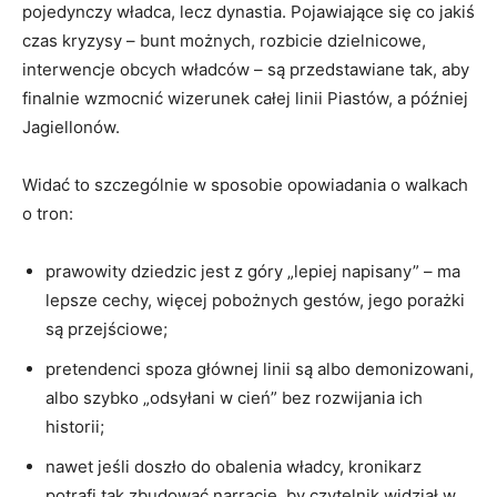
pojedynczy władca, lecz dynastia. Pojawiające się co jakiś
czas kryzysy – bunt możnych, rozbicie dzielnicowe,
interwencje obcych władców – są przedstawiane tak, aby
finalnie wzmocnić wizerunek całej linii Piastów, a później
Jagiellonów.
Widać to szczególnie w sposobie opowiadania o walkach
o tron:
prawowity dziedzic jest z góry „lepiej napisany” – ma
lepsze cechy, więcej pobożnych gestów, jego porażki
są przejściowe;
pretendenci spoza głównej linii są albo demonizowani,
albo szybko „odsyłani w cień” bez rozwijania ich
historii;
nawet jeśli doszło do obalenia władcy, kronikarz
potrafi tak zbudować narrację, by czytelnik widział w