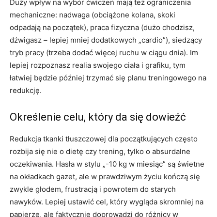
Duży wpływ na wybór ćwiczeń mają też ograniczenia
mechaniczne: nadwaga (obciążone kolana, skoki
odpadają na początek), praca fizyczna (dużo chodzisz,
dźwigasz – lepiej mniej dodatkowych „cardio”), siedzący
tryb pracy (trzeba dodać więcej ruchu w ciągu dnia). Im
lepiej rozpoznasz realia swojego ciała i grafiku, tym
łatwiej będzie później trzymać się planu treningowego na
redukcję.
Określenie celu, który da się dowieźć
Redukcja tkanki tłuszczowej dla początkujących często
rozbija się nie o dietę czy trening, tylko o absurdalne
oczekiwania. Hasła w stylu „-10 kg w miesiąc” są świetne
na okładkach gazet, ale w prawdziwym życiu kończą się
zwykle głodem, frustracją i powrotem do starych
nawyków. Lepiej ustawić cel, który wygląda skromniej na
papierze, ale faktycznie doprowadzi do różnicy w