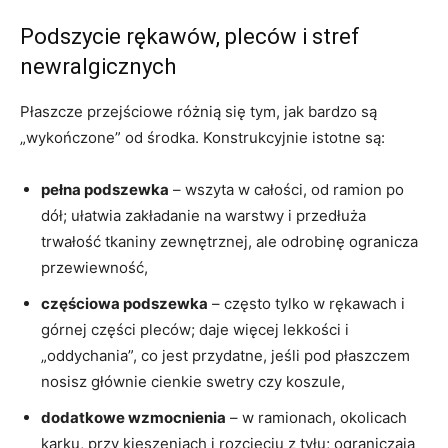
Podszycie rękawów, pleców i stref
newralgicznych
Płaszcze przejściowe różnią się tym, jak bardzo są
„wykończone” od środka. Konstrukcyjnie istotne są:
pełna podszewka
– wszyta w całości, od ramion po
dół; ułatwia zakładanie na warstwy i przedłuża
trwałość tkaniny zewnętrznej, ale odrobinę ogranicza
przewiewność,
częściowa podszewka
– często tylko w rękawach i
górnej części pleców; daje więcej lekkości i
„oddychania”, co jest przydatne, jeśli pod płaszczem
nosisz głównie cienkie swetry czy koszule,
dodatkowe wzmocnienia
– w ramionach, okolicach
karku, przy kieszeniach i rozcięciu z tyłu; ograniczają