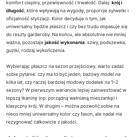
komfort cieplny, przewiewność i trwałość. Dalej:
krój i
długość
, które wpływają na wygodę, proporcje sylwetki i
oficjalność stylizacji. Kolor decyduje o tym, jak
uniwersalny będzie płaszcz i czy bez trudu dopasuje się
do reszty garderoby. Na końcu, ale absolutnie nie mniej
ważna, pozostaje
jakość wykonania
: szwy, podszewka,
guziki, rodzaj wykończenia.
Wybierając płaszcz na sezon przejściowy, warto zadać
sobie pytanie: czy ma to być
jeden, bazowy model na
kilka lat
, czy raczej bardziej modowy dodatek na 1–2
sezony? W pierwszym wariancie lepiej zainwestować w
lepszą tkaninę (np. porządną wełnianą mieszankę) i
klasyczny krój. W drugim – można pozwolić sobie na
nieco mniej uniwersalny kolor czy fason, ale nadal nie
rezygnować całkowicie z jakości.