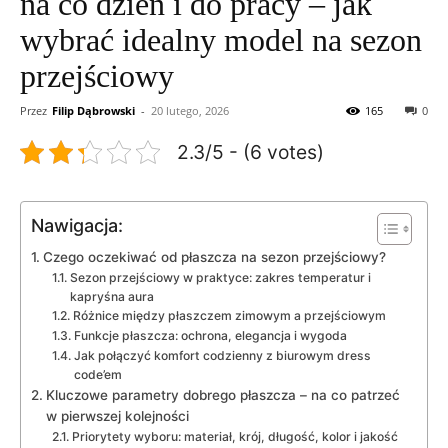
na co dzień i do pracy – jak
wybrać idealny model na sezon
przejściowy
Przez
Filip Dąbrowski
-
20 lutego, 2026
165
0
2.3/5 - (6 votes)
Nawigacja:
Czego oczekiwać od płaszcza na sezon przejściowy?
Sezon przejściowy w praktyce: zakres temperatur i
kapryśna aura
Różnice między płaszczem zimowym a przejściowym
Funkcje płaszcza: ochrona, elegancja i wygoda
Jak połączyć komfort codzienny z biurowym dress
code’em
Kluczowe parametry dobrego płaszcza – na co patrzeć
w pierwszej kolejności
Priorytety wyboru: materiał, krój, długość, kolor i jakość