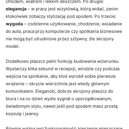
chłodem, wiatrem i lekkim deszczem. Po drugie:
elegancja
– w pracy jest wizytówką, którą widać, zanim
ktokolwiek zobaczy stylizację pod spodem. Po trzecie:
wygoda
– codzienne użytkowanie, chodzenie, wsiadanie
do auta, praca przy komputerze czy spotkania biznesowe
nie mogą być utrudnione przez sztywny, źle skrojony
model.
Dodatkowo płaszcz pełni funkcję
budowania wizerunku
.
Wystarczy kilka sekund w recepcji, windzie czy podczas
wejścia na spotkanie, aby ktoś wyrobił sobie pierwsze
wrażenie – okrycie wierzchnie jest wtedy głównym
komunikatem. Elegancki, dobrze skrojony płaszcz do
biura i na co dzień wyśle sygnał o uporządkowanym,
świadomym stylu, nawet jeśli pod spodem masz prostą
koszulę i jeansy.
Równie ważna jest funkcjonalność: kieszenie mieszczące