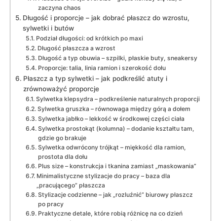
zaczyna chaos
Długość i proporcje – jak dobrać płaszcz do wzrostu,
sylwetki i butów
Podział długości: od krótkich po maxi
Długość płaszcza a wzrost
Długość a typ obuwia – szpilki, płaskie buty, sneakersy
Proporcje: talia, linia ramion i szerokość dołu
Płaszcz a typ sylwetki – jak podkreślić atuty i
zrównoważyć proporcje
Sylwetka klepsydra – podkreślenie naturalnych proporcji
Sylwetka gruszka – równowaga między górą a dołem
Sylwetka jabłko – lekkość w środkowej części ciała
Sylwetka prostokąt (kolumna) – dodanie kształtu tam,
gdzie go brakuje
Sylwetka odwrócony trójkąt – miękkość dla ramion,
prostota dla dołu
Plus size – konstrukcja i tkanina zamiast „maskowania”
Minimalistyczne stylizacje do pracy – baza dla
„pracującego” płaszcza
Stylizacje codzienne – jak „rozluźnić” biurowy płaszcz
po pracy
Praktyczne detale, które robią różnicę na co dzień