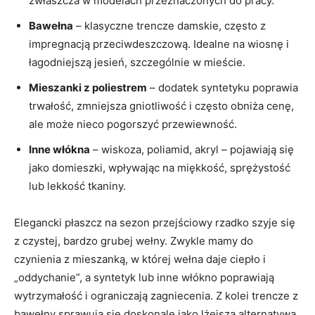
zwłaszcza w modelach przeznaczonych do pracy.
Bawełna
– klasyczne trencze damskie, często z
impregnacją przeciwdeszczową. Idealne na wiosnę i
łagodniejszą jesień, szczególnie w mieście.
Mieszanki z poliestrem
– dodatek syntetyku poprawia
trwałość, zmniejsza gniotliwość i często obniża cenę,
ale może nieco pogorszyć przewiewność.
Inne włókna
– wiskoza, poliamid, akryl – pojawiają się
jako domieszki, wpływając na miękkość, sprężystość
lub lekkość tkaniny.
Elegancki płaszcz na sezon przejściowy rzadko szyje się
z czystej, bardzo grubej wełny. Zwykle mamy do
czynienia z mieszanką, w której wełna daje ciepło i
„oddychanie”, a syntetyk lub inne włókno poprawiają
wytrzymałość i ograniczają zagniecenia. Z kolei trencze z
bawełny sprawują się doskonale jako lżejsza alternatywa,