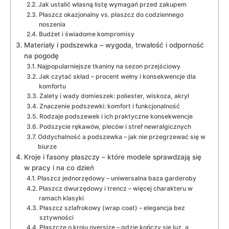
Jak ustalić własną listę wymagań przed zakupem
Płaszcz okazjonalny vs. płaszcz do codziennego
noszenia
Budżet i świadome kompromisy
Materiały i podszewka – wygoda, trwałość i odporność
na pogodę
Najpopularniejsze tkaniny na sezon przejściowy
Jak czytać skład – procent wełny i konsekwencje dla
komfortu
Zalety i wady domieszek: poliester, wiskoza, akryl
Znaczenie podszewki: komfort i funkcjonalność
Rodzaje podszewek i ich praktyczne konsekwencje
Podszycie rękawów, pleców i stref newralgicznych
Oddychalność a podszewka – jak nie przegrzewać się w
biurze
Kroje i fasony płaszczy – które modele sprawdzają się
w pracy i na co dzień
Płaszcz jednorzędowy – uniwersalna baza garderoby
Płaszcz dwurzędowy i trencz – więcej charakteru w
ramach klasyki
Płaszcz szlafrokowy (wrap coat) – elegancja bez
sztywności
Płaszcze o kroju oversize – gdzie kończy się luz, a