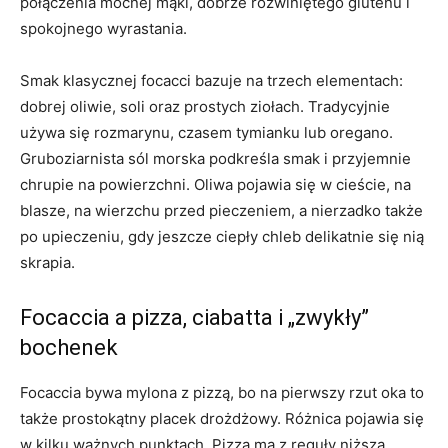
połączenia mocnej mąki, dobrze rozwiniętego glutenu i
spokojnego wyrastania.
Smak klasycznej focacci bazuje na trzech elementach:
dobrej oliwie, soli oraz prostych ziołach. Tradycyjnie
używa się rozmarynu, czasem tymianku lub oregano.
Gruboziarnista sól morska podkreśla smak i przyjemnie
chrupie na powierzchni. Oliwa pojawia się w cieście, na
blasze, na wierzchu przed pieczeniem, a nierzadko także
po upieczeniu, gdy jeszcze ciepły chleb delikatnie się nią
skrapia.
Focaccia a pizza, ciabatta i „zwykły”
bochenek
Focaccia bywa mylona z pizzą, bo na pierwszy rzut oka to
także prostokątny placek drożdżowy. Różnica pojawia się
w kilku ważnych punktach. Pizza ma z reguły niższą