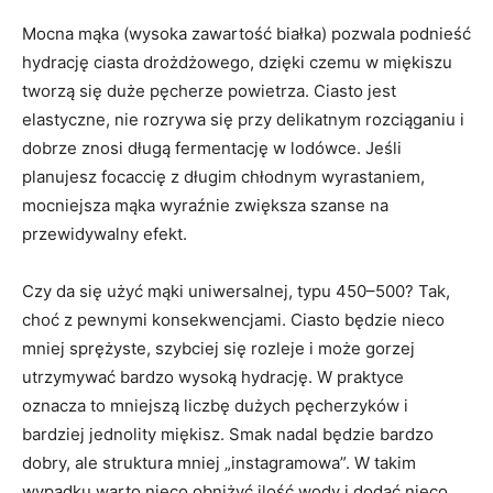
Mocna mąka (wysoka zawartość białka) pozwala podnieść
hydrację ciasta drożdżowego, dzięki czemu w miękiszu
tworzą się duże pęcherze powietrza. Ciasto jest
elastyczne, nie rozrywa się przy delikatnym rozciąganiu i
dobrze znosi długą fermentację w lodówce. Jeśli
planujesz focaccię z długim chłodnym wyrastaniem,
mocniejsza mąka wyraźnie zwiększa szanse na
przewidywalny efekt.
Czy da się użyć mąki uniwersalnej, typu 450–500? Tak,
choć z pewnymi konsekwencjami. Ciasto będzie nieco
mniej sprężyste, szybciej się rozleje i może gorzej
utrzymywać bardzo wysoką hydrację. W praktyce
oznacza to mniejszą liczbę dużych pęcherzyków i
bardziej jednolity miękisz. Smak nadal będzie bardzo
dobry, ale struktura mniej „instagramowa”. W takim
wypadku warto nieco obniżyć ilość wody i dodać nieco