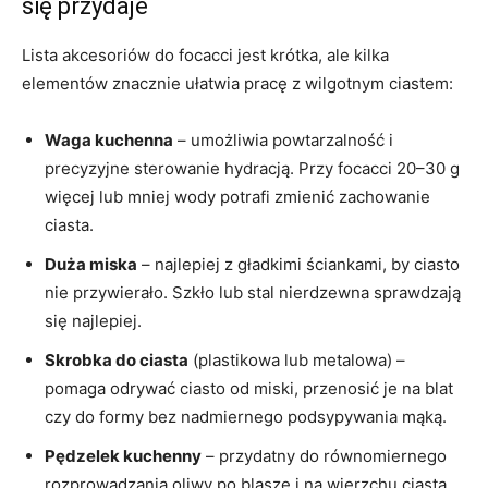
się przydaje
Lista akcesoriów do focacci jest krótka, ale kilka
elementów znacznie ułatwia pracę z wilgotnym ciastem:
Waga kuchenna
– umożliwia powtarzalność i
precyzyjne sterowanie hydracją. Przy focacci 20–30 g
więcej lub mniej wody potrafi zmienić zachowanie
ciasta.
Duża miska
– najlepiej z gładkimi ściankami, by ciasto
nie przywierało. Szkło lub stal nierdzewna sprawdzają
się najlepiej.
Skrobka do ciasta
(plastikowa lub metalowa) –
pomaga odrywać ciasto od miski, przenosić je na blat
czy do formy bez nadmiernego podsypywania mąką.
Pędzelek kuchenny
– przydatny do równomiernego
rozprowadzania oliwy po blasze i na wierzchu ciasta.