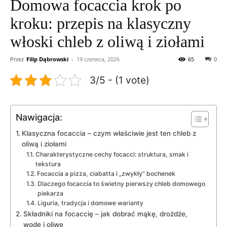
Domowa focaccia krok po
kroku: przepis na klasyczny
włoski chleb z oliwą i ziołami
Przez
Filip Dąbrowski
-
19 czerwca, 2026
65
0
3/5 - (1 vote)
Nawigacja:
Klasyczna focaccia – czym właściwie jest ten chleb z
oliwą i ziołami
Charakterystyczne cechy focacci: struktura, smak i
tekstura
Focaccia a pizza, ciabatta i „zwykły” bochenek
Dlaczego focaccia to świetny pierwszy chleb domowego
piekarza
Liguria, tradycja i domowe warianty
Składniki na focaccię – jak dobrać mąkę, drożdże,
wodę i oliwę