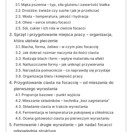
Mąka pszenna – typ, siła glutenu i zawartość białka
Drożdże: świeże czy suche i jak je przeliczać
Woda – temperatura, jakość i hydracja
Oliwa – serce smaku focacci
Sól, cukier i ich rola w cieście focacci
Sprzęt i przygotowanie miejsca pracy – organizacja,
która ułatwia pieczenie
Blacha, forma, żeliwo – w czym piec focaccię
Jak dobrać rozmiar naczynia do ilości ciasta
Rodzaje blach i form – wpływ materiału na efekt
Natłuszczanie formy – jak uniknąć przywierania
Narzędzia pomocnicze – co naprawdę się przydaje
Organizacja blatu i kolejność pracy
Przygotowanie ciasta na focaccię – od mieszania do
pierwszego wyrastania
Proporcje bazowe – punkt wyjścia
Mieszanie składników – technika „bez zagniatania”
Składanie ciasta w trakcie wyrastania
Fermentacja w temperaturze pokojowej a chłodnicza
Ocena gotowości ciasta po pierwszym wyrastaniu
Formowanie i drugie wyrastanie – jak nadać focacci
odpowiednią strukturę