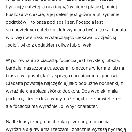
hydrację (łatwiej ją rozciągnąć w cienki placek), mniej
tłuszczu w cieście, a jej celem jest głównie utrzymanie
dodatków – to baza pod sos i ser. Focaccia jest
samodzielnym chlebem stołowym: ma być miękka, bogata
w oliwę i w smaku wystarczająco ciekawa, by zjeść ją
„solo”, tylko z dodatkiem oliwy lub oliwek.
W porównaniu z ciabattą, focaccia jest zwykle grubsza,
bardziej nasączona tłuszczem i pieczona w formie lub na
blasze w sposób, który sprzyja chrupiącemu spodowi.
Ciabatta powstaje najczęściej jako podłużne bochenki, z
wyraźnie chrupiącą skórką dookoła. Oba wypieki mają
podobną ideę – dużo wody, duże pęcherze powietrza –
ale focaccia ma wyraźnie „oliwny” charakter.
Na tle klasycznego bochenka pszennego focaccia
wyróżnia się dwiema rzeczami: znacznie wyższą hydracją