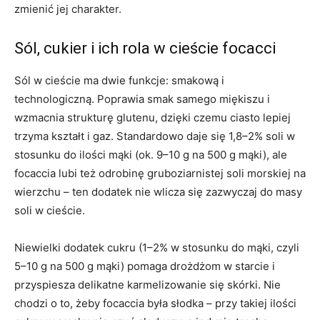
zmienić jej charakter.
Sól, cukier i ich rola w cieście focacci
Sól w cieście ma dwie funkcje: smakową i
technologiczną. Poprawia smak samego miękiszu i
wzmacnia strukturę glutenu, dzięki czemu ciasto lepiej
trzyma kształt i gaz. Standardowo daje się 1,8–2% soli w
stosunku do ilości mąki (ok. 9–10 g na 500 g mąki), ale
focaccia lubi też odrobinę gruboziarnistej soli morskiej na
wierzchu – ten dodatek nie wlicza się zazwyczaj do masy
soli w cieście.
Niewielki dodatek cukru (1–2% w stosunku do mąki, czyli
5–10 g na 500 g mąki) pomaga drożdżom w starcie i
przyspiesza delikatne karmelizowanie się skórki. Nie
chodzi o to, żeby focaccia była słodka – przy takiej ilości