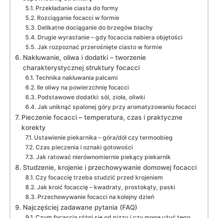
Przekładanie ciasta do formy
Rozciąganie focacci w formie
Delikatne dociąganie do brzegów blachy
Drugie wyrastanie – gdy focaccia nabiera objętości
Jak rozpoznać przerośnięte ciasto w formie
Nakłuwanie, oliwa i dodatki – tworzenie
charakterystycznej struktury focacci
Technika nakłuwania palcami
Ile oliwy na powierzchnię focacci
Podstawowe dodatki: sól, zioła, oliwki
Jak uniknąć spalonej góry przy aromatyzowaniu focacci
Pieczenie focacci – temperatura, czas i praktyczne
korekty
Ustawienie piekarnika – góra/dół czy termoobieg
Czas pieczenia i oznaki gotowości
Jak ratować nierównomiernie piekący piekarnik
Studzenie, krojenie i przechowywanie domowej focacci
Czy focaccię trzeba studzić przed krojeniem
Jak kroić focaccię – kwadraty, prostokąty, paski
Przechowywanie focacci na kolejny dzień
Najczęściej zadawane pytania (FAQ)
Czym focaccia różni się od pizzy i czy mogę użyć tego