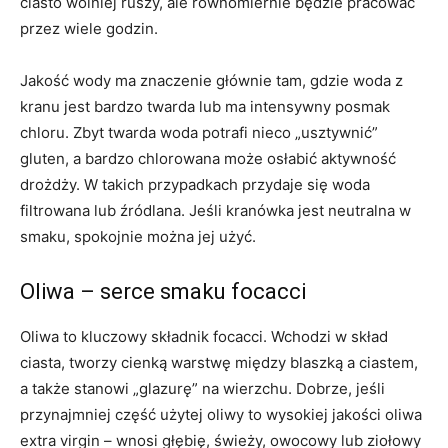
ciasto wolniej ruszy, ale równomiernie będzie pracować
przez wiele godzin.
Jakość wody ma znaczenie głównie tam, gdzie woda z
kranu jest bardzo twarda lub ma intensywny posmak
chloru. Zbyt twarda woda potrafi nieco „usztywnić”
gluten, a bardzo chlorowana może osłabić aktywność
drożdży. W takich przypadkach przydaje się woda
filtrowana lub źródlana. Jeśli kranówka jest neutralna w
smaku, spokojnie można jej użyć.
Oliwa – serce smaku focacci
Oliwa to kluczowy składnik focacci. Wchodzi w skład
ciasta, tworzy cienką warstwę między blaszką a ciastem,
a także stanowi „glazurę” na wierzchu. Dobrze, jeśli
przynajmniej część użytej oliwy to wysokiej jakości oliwa
extra virgin – wnosi głębię, świeży, owocowy lub ziołowy