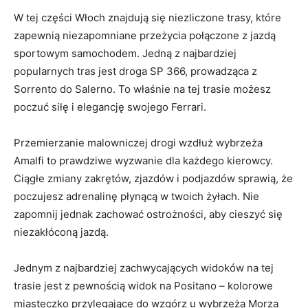
W ⁣tej części Włoch znajdują się niezliczone trasy, które‌
zapewnią ⁢niezapomniane⁢ przeżycia połączone z jazdą
sportowym⁢ samochodem. Jedną z najbardziej
popularnych tras ⁣jest droga SP 366,​ prowadząca‍ z
Sorrento do Salerno.​ To właśnie na ‌tej trasie ⁤możesz
poczuć siłę ‌i⁤ elegancję⁣ swojego Ferrari.
Przemierzanie malowniczej drogi⁣ wzdłuż⁣ wybrzeża
Amalfi to prawdziwe wyzwanie dla każdego​ kierowcy.
Ciągłe⁣ zmiany zakrętów, zjazdów i podjazdów sprawią, że‍
poczujesz adrenalinę płynącą w twoich​ żyłach. Nie
zapomnij jednak zachować ostrożności, ‍aby cieszyć się
niezakłóconą jazdą.
Jednym z najbardziej zachwycających widoków na tej​
trasie jest z pewnością ‍widok na ⁣Positano ⁤– kolorowe
miasteczko przylegające do wzgórz u wybrzeża Morza