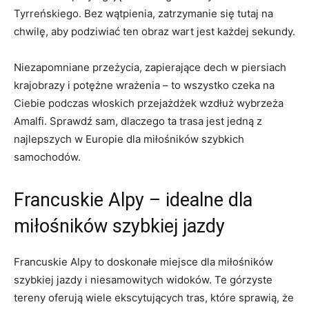
Tyrreńskiego. Bez wątpienia, zatrzymanie ⁣się tutaj na
chwilę, aby ⁢podziwiać ten obraz wart​ jest ⁣każdej sekundy.
Niezapomniane przeżycia, zapierające ​dech w piersiach⁢
krajobrazy i potężne‍ wrażenia⁢ – to⁢ wszystko ​czeka na
Ciebie podczas włoskich ‌przejażdżek ⁤wzdłuż wybrzeża
Amalfi. Sprawdź​ sam, dlaczego ta trasa jest jedną z‍
najlepszych w Europie dla miłośników szybkich
samochodów.
Francuskie Alpy – idealne ⁢dla
miłośników szybkiej jazdy
Francuskie Alpy‌ to⁣ doskonałe miejsce⁢ dla miłośników
szybkiej jazdy i ⁢niesamowitych widoków. Te ‍górzyste
tereny‍ oferują wiele​ ekscytujących tras, które sprawią, że