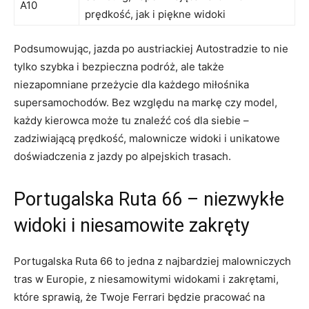
A10
prędkość, jak i piękne‌ widoki
Podsumowując, jazda po austriackiej Autostradzie ⁤to ‌nie
tylko‌ szybka i ⁤bezpieczna ⁤podróż,⁢ ale także⁤
niezapomniane przeżycie dla każdego miłośnika‍
supersamochodów.‍ Bez względu na markę ⁤czy​ model,
każdy kierowca może tu ⁣znaleźć coś dla siebie –
zadziwiającą prędkość, malownicze ⁣widoki⁢ i‍ unikatowe
doświadczenia z jazdy po alpejskich trasach.
Portugalska ​Ruta 66 – niezwykłe⁤
widoki i niesamowite zakręty
Portugalska Ruta 66 to ⁣jedna z najbardziej malowniczych
tras w Europie, z niesamowitymi widokami i zakrętami,
które sprawią, że ⁤Twoje Ferrari będzie pracować na