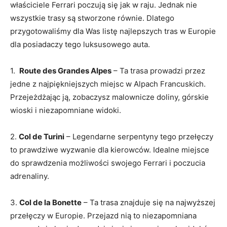
właściciele Ferrari poczują się jak w raju. Jednak nie
wszystkie trasy ​są​ stworzone równie. Dlatego
przygotowaliśmy ⁤dla Was‍ listę najlepszych tras w Europie​
dla ​posiadaczy‌ tego luksusowego auta.
1. ⁣
Route des Grandes Alpes
– Ta trasa prowadzi przez
jedne⁣ z najpiękniejszych​ miejsc w⁤ Alpach ​Francuskich.
Przejeżdżając ją, zobaczysz malownicze ⁢doliny, górskie
wioski i niezapomniane widoki.
2.
Col de Turini
– Legendarne serpentyny tego przełęczy
to prawdziwe wyzwanie dla kierowców.​ Idealne miejsce
do sprawdzenia ⁣możliwości swojego Ferrari i poczucia
adrenaliny.
3.​
Col de‌ la‌ Bonette
– ‌Ta trasa⁣ znajduje ‌się na najwyższej
przełęczy⁢ w Europie. Przejazd nią to ⁤niezapomniana