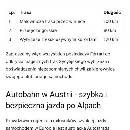
Lp.
Trasa
Długość
1
Malownicza‌ trasa⁢ przez winnice
100 km
2
Przełęcze górskie
80 km
3
Wybrzeże z ekskluzywnymi ⁢kurortami
120 km
Zapraszamy więc ​wszystkich posiadaczy Ferrari‍ do
odkrycia⁤ magicznych tras Sycylijskiego ‍wybrzeża i
doświadczenia‌ niezapomnianych ⁤chwil za kierownicą ​
swojego ulubionego samochodu.
Autobahn⁢ w ‌Austrii ​- szybka⁤ i
bezpieczna jazda po Alpach
Prawdziwym rajem dla miłośników szybkiej⁢ jazdy
samochodem w Europie jest ⁣austriacka⁣ Autostrada