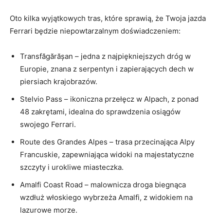
Oto kilka wyjątkowych tras, które sprawią,​ że Twoja jazda
Ferrari⁣ będzie ⁣niepowtarzalnym doświadczeniem:
Transfăgărășan⁤ – jedna z najpiękniejszych ‍dróg w
Europie, znana ⁢z serpentyn i zapierających dech w
piersiach krajobrazów.
Stelvio Pass – ikoniczna przełęcz w Alpach, z ponad
48 zakrętami, ​idealna do​ sprawdzenia ​osiągów
swojego Ferrari.
Route des ‌Grandes Alpes – trasa przecinająca Alpy
Francuskie, zapewniająca widoki na majestatyczne‌
szczyty i ⁢urokliwe miasteczka.
Amalfi Coast Road ⁢– malownicza droga biegnąca
wzdłuż włoskiego wybrzeża Amalfi, z⁤ widokiem ‍na
lazurowe morze.