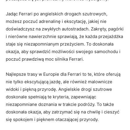
Jadąc Ferrari po angielskich drogach szutrowych,
możesz poczuć adrenalinę i ekscytację, jakiej nie
doświadczysz na zwykłych autostradach.‌ Zakręty, ‍pagórki
i nierówne nawierzchnie sprawiają,​ że⁢ każda przejażdżka
staje ⁣się ‍niezapomnianym przeżyciem. To doskonała
⁤okazja, aby sprawdzić ​możliwości swojego samochodu i
poczuć prawdziwą moc silnika Ferrari.
Najlepsze⁢ trasy w Europie dla Ferrari to te, które oferują
nie⁢ tylko ekscytującą jazdę, ale również malownicze​
widoki i piękną przyrodę. Angielskie drogi szutrowe
doskonale spełniają te kryteria,⁣ zapewniając
niezapomniane doznania w trakcie podróży. To także
doskonała okazja, ⁤aby⁣ zatrzymać się na⁢ chwilę i cieszyć‍
się spokojem i pięknem otaczającej przyrody.