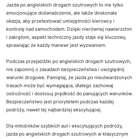
Jazda po angielskich drogach szutrowych​ to nie tylko
emocjonujące⁣ doświadczenie, ale także doskonała
okazja, ⁣aby ⁢przetestować ⁢umiejętności kierowcy i
kontrolę nad ​samochodem. Dzięki nierównej⁢ nawierzchni⁤
i​ zakrętom, aspekt techniczny ​jazdy staje‌ się kluczowy,
sprawiając że każdy manewr jest wyzwaniem.
Podczas przejażdżki po angielskich drogach szutrowych,
‍nie​ zapomnij ⁢o zasadach bezpieczeństwa i uwzględnij
⁣warunki drogowe. Pamiętaj, że jazda po ‍nieutwardzonych
trasach może być wymagająca, dlatego zachowaj⁢
ostrożność i dostosuj prędkość do panujących warunków.
⁣Bezpieczeństwo jest priorytetem podczas każdej
podróży, ​nawet tej najbardziej ⁣ekscytującej.
Dla​ miłośników ⁢szybkich ⁣aut i ekscytujących podróży,
jazda po angielskich drogach szutrowych w​ klasycznym