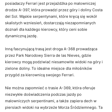
posiadaczy Ferrari⁣ jest przejażdżka po malowniczej
drodze A-397, która prowadzi przez góry i doliny⁢ Costa
del Sol.​ Wąskie serpentynami, ​które⁣ kręcą się ⁢wokół
skalistych⁤ wzniesień, dostarczają⁢ niezapomnianych
doznań⁤ dla każdego kierowcy, który ​ceni sobie
dynamiczną ⁣jazdę.
Inną​ fascynującą trasą jest​ droga A-368 prowadząca
przez Park Narodowy Sierra de las⁣ Nieves,⁤ gdzie
kierowcy mogą podziwiać niesamowite widoki na góry i
zielone doliny. To idealne miejsce dla miłośników
przygód​ za kierownicą⁣ swojego Ferrari.
Nie można zapomnieć ⁤o trasie A-369, która oferuje
niezwykłe doświadczenia podczas jazdy po
malowniczych ⁢serpentinami,⁤ a także zapiera dech w
‌piersiach‌ widoki na ⁢wybrzeże‍ Morza Śródziemnego. Ta