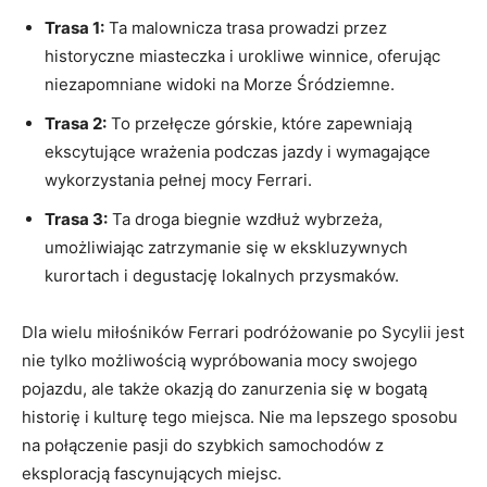
Trasa 1:
​Ta‍ malownicza trasa ⁤prowadzi przez
historyczne miasteczka i urokliwe winnice, oferując
niezapomniane widoki na Morze‌ Śródziemne.
Trasa ‍2:
To ​przełęcze górskie, które ‌zapewniają
⁤ekscytujące wrażenia podczas jazdy i wymagające
‌wykorzystania ​pełnej mocy Ferrari.
Trasa 3:
Ta droga biegnie ⁤wzdłuż‌ wybrzeża,
umożliwiając‍ zatrzymanie się w ekskluzywnych‍
kurortach i degustację lokalnych przysmaków.
Dla‌ wielu miłośników Ferrari podróżowanie po Sycylii⁤ jest
nie⁢ tylko ⁢możliwością wypróbowania mocy swojego
pojazdu, ale także okazją do zanurzenia się⁢ w bogatą
historię i kulturę tego ⁣miejsca. Nie ma lepszego sposobu
‍na połączenie pasji do szybkich samochodów ​z ​
eksploracją fascynujących miejsc.