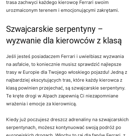
trasa zachwyci ​każdego kierowcę Ferrari ⁢swoim
urozmaiconym terenem i emocjonującymi zakrętami.
Szwajcarskie serpentyny –
wyzwanie dla‍ kierowców z klasą
Jeśli jesteś posiadaczem‍ Ferrari⁤ i uwielbiasz wyzwania
na asfalcie, to ⁣koniecznie musisz ‌sprawdzić najlepsze
trasy w Europie dla⁤ Twojego włoskiego pojazdu! Jedną z
⁣najbardziej‌ ekscytujących tras, które każdy kierowca z
klasą⁣ powinien przejechać,⁣ są szwajcarskie serpentyny.
Te kręte drogi w Alpach zapewnią Ci niezapomniane‍
wrażenia i ‌emocje za kierownicą.
Kiedy już poczujesz ⁢dreszcz adrenaliny na⁣ szwajcarskich
serpentynach, możesz ⁣kontynuować swoją podróż ​po⁤
europejskich​ drogach. Włochy⁣ to raj dla fanów Ferrari, z