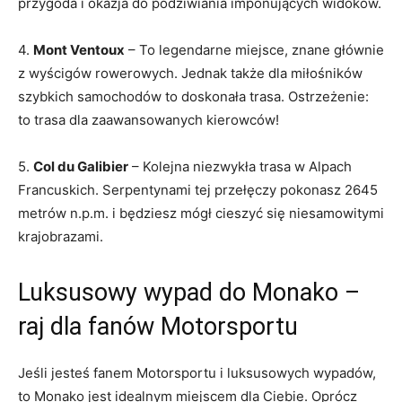
przygoda i okazja do podziwiania‍ imponujących widoków.
4.
Mont Ventoux
– To legendarne miejsce, ‍znane głównie
z wyścigów rowerowych. ⁢Jednak⁢ także dla⁢ miłośników
szybkich samochodów to doskonała trasa. Ostrzeżenie:
to trasa dla zaawansowanych kierowców!
5.
Col ⁣du Galibier
– Kolejna niezwykła trasa w Alpach​
Francuskich. Serpentynami tej przełęczy ‌pokonasz 2645‍
metrów n.p.m. i będziesz mógł cieszyć‌ się niesamowitymi
krajobrazami.
Luksusowy ​wypad‌ do Monako –
raj dla fanów Motorsportu
Jeśli jesteś fanem Motorsportu i luksusowych wypadów,
‌to Monako jest idealnym​ miejscem dla Ciebie. Oprócz