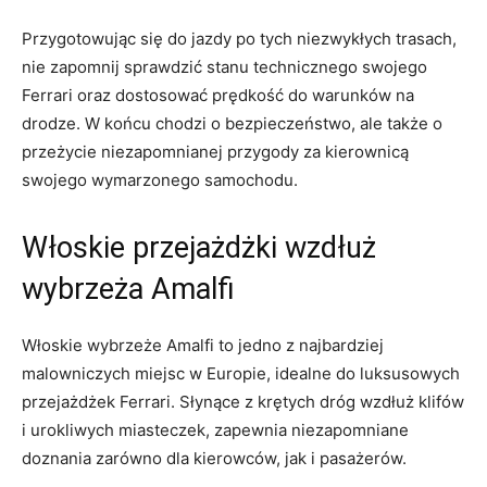
Przygotowując się do jazdy⁢ po tych niezwykłych⁤ trasach,
nie zapomnij sprawdzić ⁤stanu​ technicznego swojego
Ferrari oraz⁤ dostosować prędkość do warunków na
drodze. W końcu⁣ chodzi⁣ o bezpieczeństwo,⁣ ale ⁣także⁤ o
przeżycie niezapomnianej przygody za kierownicą
swojego wymarzonego samochodu.
Włoskie przejażdżki wzdłuż​
wybrzeża Amalfi
Włoskie​ wybrzeże Amalfi to ‍jedno z najbardziej
malowniczych ​miejsc ⁢w Europie, idealne do luksusowych
przejażdżek Ferrari. ⁣Słynące z krętych dróg wzdłuż​ klifów
⁤i urokliwych miasteczek, ⁤zapewnia niezapomniane
doznania zarówno‌ dla kierowców, jak i pasażerów.