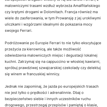
‌malowniczymi trasami wzdłuż wybrzeża Amalfitańskiego‍
czy ​krętymi drogami w Dolomitach. Francja również ‌ma
wiele⁣ do zaoferowania, ​w tym Prowansję z jej urokliwymi‍
uliczkami i wzgórzami idealnymi do pokazania ​mocy
swojego Ferrari.
Podróżowanie ‌po Europie Ferrari to nie tylko‌ ekscytujące
przeżycia za kierownicą, ale także ‍możliwość
odwiedzenia malowniczych miejsc i degustacji⁢ lokalnej
kuchni. Zatrzymaj⁣ się na‍ cappuccino w włoskiej kawiarni,
spróbuj prawdziwej szwajcarskiej⁤ czekolady czy ⁢delektuj
‌się winem w francuskiej winnicy.
Jednak nie zapominaj, że ‍jazda‌ po europejskich ⁣trasach⁢
nie jest tylko​ o prędkości i ⁤adrenalinnie. Dbaj o⁤
bezpieczeństwo siebie i innych uczestników ruchu
drogowego, przestrzegaj ‌przepisów i pamiętaj o ⁤klasie,