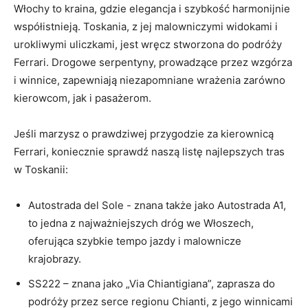
Włochy to ‍kraina,⁢ gdzie elegancja ⁢i szybkość‌ harmonijnie
współistnieją. ⁤Toskania,​ z jej ⁣malowniczymi widokami i
‌urokliwymi uliczkami,‌ jest wręcz​ stworzona​ do podróży
Ferrari. Drogowe serpentyny, prowadzące przez wzgórza
i winnice, zapewniają ‍niezapomniane ​wrażenia zarówno
kierowcom, jak​ i pasażerom.
Jeśli marzysz o ‌prawdziwej przygodzie za kierownicą
Ferrari, koniecznie ‌sprawdź naszą listę najlepszych tras
w Toskanii:
Autostrada del Sole ⁤- znana także jako ⁢Autostrada⁢ A1,
to jedna z najważniejszych dróg we Włoszech,‍
oferująca szybkie tempo‌ jazdy⁣ i malownicze
krajobrazy.
SS222⁣ – znana jako „Via Chiantigiana”, zaprasza ⁤do
podróży przez ⁢serce regionu ⁣Chianti, z jego ⁢winnicami