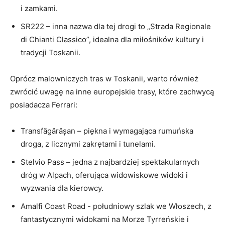
i ​zamkami.
SR222‌ – inna nazwa dla tej drogi ⁤to „Strada ‍Regionale
di Chianti Classico”, idealna dla miłośników kultury i
tradycji Toskanii.
Oprócz malowniczych ‌tras w Toskanii, warto również
zwrócić uwagę na inne europejskie trasy, które zachwycą
posiadacza Ferrari:
Transfăgărășan – piękna i wymagająca rumuńska⁤
droga, z ‍licznymi⁢ zakrętami i tunelami.
Stelvio Pass – jedna z najbardziej ​spektakularnych
dróg w Alpach, oferująca widowiskowe widoki⁣ i
wyzwania dla kierowcy.
Amalfi Coast Road ​- południowy szlak we Włoszech, ​z
fantastycznymi widokami na Morze Tyrreńskie i