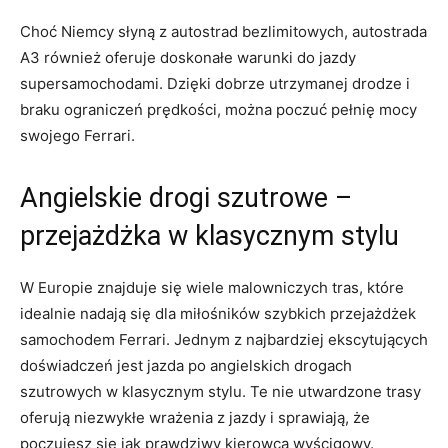
Choć⁣ Niemcy słyną z autostrad bezlimitowych, autostrada
A3 również ​oferuje doskonałe‍ warunki do jazdy
supersamochodami. ‍Dzięki dobrze ⁢utrzymanej drodze i
braku ograniczeń prędkości, można poczuć pełnię mocy
swojego Ferrari.
Angielskie​ drogi szutrowe –
przejażdżka w‌ klasycznym ⁢stylu
W Europie znajduje się wiele malowniczych ‌tras, które
idealnie nadają ‍się dla‌ miłośników ‍szybkich przejażdżek
samochodem Ferrari. Jednym z najbardziej ekscytujących
doświadczeń jest jazda‌ po⁤ angielskich drogach
⁣szutrowych ‌w klasycznym ‌stylu. Te nie utwardzone‌ trasy
oferują​ niezwykłe wrażenia z jazdy i sprawiają, ⁤że
poczujesz ‍się‌ jak prawdziwy ​kierowca wyścigowy.