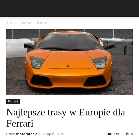
Strona główna
Ferrari
Ferrari
Najlepsze trasy w Europie dla
Ferrari
Przez
motoryzacja
-
29 lipca, 2025
239
0