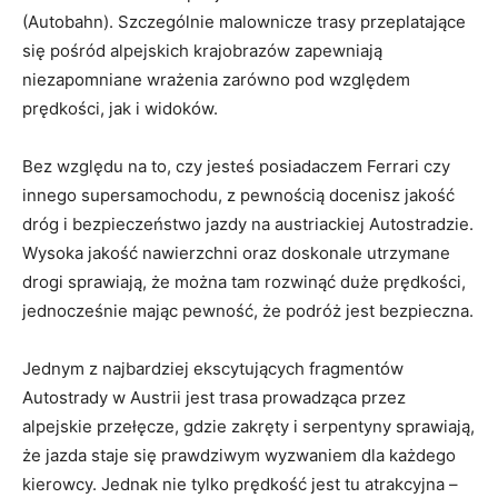
(Autobahn). Szczególnie malownicze trasy‍ przeplatające
się pośród alpejskich⁢ krajobrazów zapewniają‌
niezapomniane wrażenia zarówno pod względem
prędkości, jak i widoków.
Bez względu na to, czy jesteś posiadaczem Ferrari czy
innego supersamochodu,⁢ z ⁣pewnością ‌docenisz jakość
dróg i ⁣bezpieczeństwo jazdy na ⁣austriackiej Autostradzie.
Wysoka jakość nawierzchni ⁤oraz doskonale utrzymane
drogi ⁢sprawiają, że można ‌tam rozwinąć duże⁣ prędkości,
jednocześnie mając pewność, że podróż jest bezpieczna.
Jednym z ​najbardziej ekscytujących fragmentów
Autostrady w ​Austrii jest‌ trasa prowadząca ​przez
alpejskie przełęcze, gdzie ‍zakręty i serpentyny sprawiają,
że jazda staje się prawdziwym wyzwaniem dla każdego
kierowcy. ⁤Jednak nie ⁤tylko prędkość jest tu⁢ atrakcyjna –