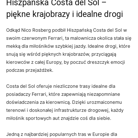
Hiszpańska‍ Costa del Sol⁢ –
piękne krajobrazy⁤ i idealne drogi
Odkąd​ Nico ⁤Rosberg podbił Hiszpańską Costa del Sol w
swoim ‌czerwonym ⁢Ferrari, ‌ta malownicza⁣ okolica‍ stała się
mekką⁢ dla miłośników szybkiej jazdy. ⁤Idealne drogi,⁣ które
snują się wśród pięknych krajobrazów,‌ przyciągają
kierowców z ⁢całej Europy, by ​poczuć‌ dreszczyk emocji
podczas przejażdżek.
Costa del Sol oferuje niezliczone trasy idealne dla
posiadaczy‍ Ferrari, które ⁣zapewniają niezapomniane
doświadczenia za kierownicą. Dzięki⁢ urozmaiconemu​
terenowi⁢ i doskonałej ​infrastrukturze drogowej, każdy
⁢miłośnik ⁢sportowych ⁢aut znajdzie coś dla⁤ siebie.
Jedną z najbardziej popularnych tras ⁤w Europie ‌dla