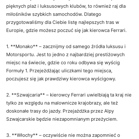
pięknych​ plaż‌ i ‌luksusowych klubów, ⁤to również raj dla
miłośników ‍szybkich ⁤samochodów. Dlatego
przygotowaliśmy​ dla Ciebie listę najlepszych tras w
Europie, gdzie możesz poczuć się jak kierowca ‍Ferrari.
1. **Monako** – zacznijmy od samego ⁤źródła ⁢luksusu⁢ i
Motorsportu. ​Jest ⁣to jedno z najbardziej⁢ prestiżowych
miejsc na świecie, ⁤gdzie co roku odbywa się⁤ wyścig
Formuły 1. Przejeżdżając‌ uliczkami tego miejsca,
poczujesz się ‍jak prawdziwy kierowca wyścigowy.
2. **Szwajcaria** – kierowcy ​Ferrari uwielbiają‌ ta kraj nie
⁢tylko ⁢ze ‍względu‍ na malownicze krajobrazy, ale też
doskonałe trasy do jazdy. Przejażdżka ‌przez ‌Alpy‌
Szwajcarskie⁣ będzie niezapomnianym przeżyciem.
3.⁤ **Włochy** – oczywiście nie można zapomnieć o