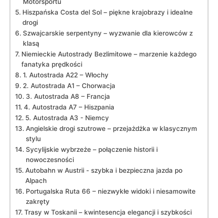
Motorsportu
Hiszpańska‍ Costa del Sol⁢ – piękne krajobrazy⁤ i idealne
drogi
Szwajcarskie serpentyny – wyzwanie dla‍ kierowców z
klasą
Niemieckie ​Autostrady Bezlimitowe – marzenie każdego
fanatyka prędkości
1.​ Autostrada A22 – Włochy
2. Autostrada A1 – Chorwacja
3. Autostrada ⁤A8 – Francja
4. Autostrada A7 – ⁣Hiszpania
5. Autostrada A3 -‌ Niemcy
Angielskie​ drogi szutrowe – przejażdżka w‌ klasycznym
⁢stylu
Sycylijskie ⁣wybrzeże – połączenie historii i
nowoczesności
Autobahn⁢ w ‌Austrii ​- szybka⁤ i bezpieczna jazda po
Alpach
Portugalska ​Ruta 66 – niezwykłe⁤ widoki i niesamowite
zakręty
Trasy w Toskanii – kwintesencja elegancji i szybkości