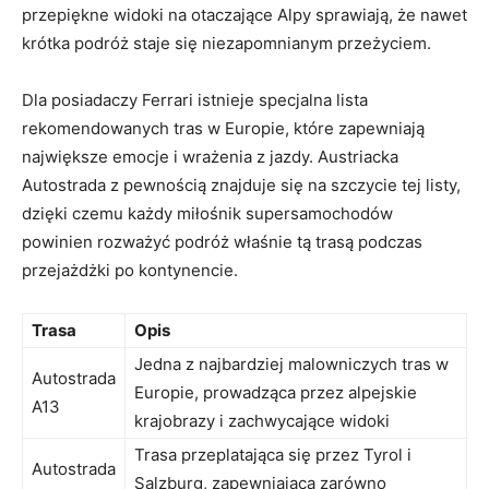
przepiękne widoki na otaczające Alpy⁣ sprawiają, ⁤że nawet
krótka podróż ⁤staje‌ się niezapomnianym przeżyciem.
Dla posiadaczy Ferrari ⁣istnieje specjalna lista​
rekomendowanych tras ​w Europie, które ⁢zapewniają
największe‍ emocje​ i wrażenia z jazdy. Austriacka
Autostrada ‌z pewnością ⁢znajduje ⁤się na szczycie tej‍ listy,‍
dzięki czemu każdy miłośnik⁢ supersamochodów
powinien rozważyć podróż właśnie tą trasą podczas
przejażdżki po kontynencie.
Trasa
Opis
Jedna ⁤z najbardziej malowniczych tras ⁢w
Autostrada
Europie, ⁤prowadząca przez alpejskie
A13
krajobrazy i zachwycające widoki
Trasa przeplatająca‌ się ‍przez Tyrol i
Autostrada
Salzburg, zapewniająca zarówno